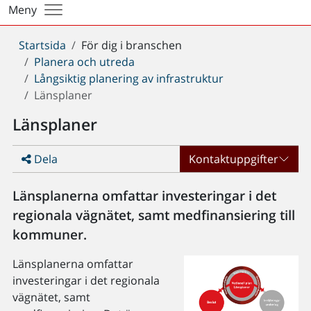
Meny
Du
Startsida
För dig i branschen
är
Planera och utreda
här:
Långsiktig planering av infrastruktur
Länsplaner
Länsplaner
Dela
Kontaktuppgifter
Länsplanerna omfattar investeringar i det
regionala vägnätet, samt medfinansiering till
kommuner.
Länsplanerna omfattar
investeringar i det regionala
vägnätet, samt