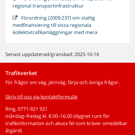
regional transportinfrastruktur
Förordning (2009:237) om statlig
medfinansiering till vissa regionala
kollektivtrafikanläggningar med mera
Senast uppdaterad/granskad: 2025-10-16
Trafikverket
För frågor om väg, järnväg, färja och övriga frågor.
Skriv till oss via kontaktformulär
Ring, 0771-921 921
måndag–fredag kl. 8.00–16.00 (dygnet runt för
trafikinformation och akuta fel som kräver omedelbar
åtgärd)