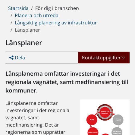
Du
Startsida
För dig i branschen
är
Planera och utreda
här:
Långsiktig planering av infrastruktur
Länsplaner
Länsplaner
Dela
Kontaktuppgifter
Länsplanerna omfattar investeringar i det
regionala vägnätet, samt medfinansiering till
kommuner.
Länsplanerna omfattar
investeringar i det regionala
vägnätet, samt
medfinansiering. Det är
regionerna som upprättar