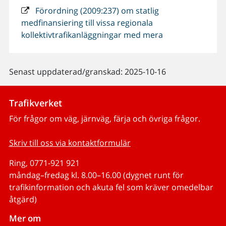
Förordning (2009:237) om statlig
medfinansiering till vissa regionala
kollektivtrafikanläggningar med mera
Senast uppdaterad/granskad: 2025-10-16
Trafikverket
För frågor om väg, järnväg, färja och övriga frågor.
Skriv till oss via kontaktformulär
Ring, 0771-921 921
måndag–fredag kl. 8.00–16.00 (dygnet runt för
trafikinformation och akuta fel som kräver omedelbar
åtgärd)
Mer om