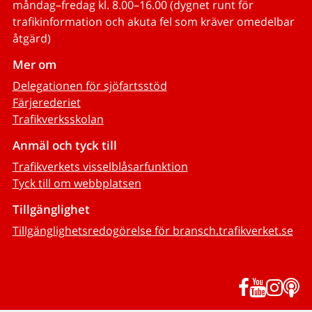
måndag–fredag kl. 8.00–16.00 (dygnet runt för
trafikinformation och akuta fel som kräver omedelbar
åtgärd)
Mer om
Delegationen för sjöfartsstöd
Färjerederiet
Trafikverksskolan
Anmäl och tyck till
Trafikverkets visselblåsarfunktion
Tyck till om webbplatsen
Tillgänglighet
Tillgänglighetsredogörelse för bransch.trafikverket.se
Facebook
YouTub
Inst
P