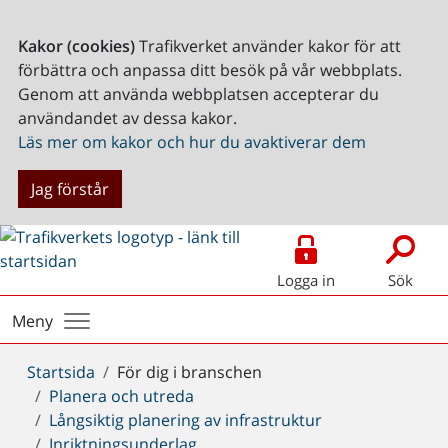
Kakor (cookies)
Trafikverket använder kakor för att
förbättra och anpassa ditt besök på vår webbplats.
Genom att använda webbplatsen accepterar du
användandet av dessa kakor.
Läs mer om kakor och hur du avaktiverar dem
Jag förstår
Logga in
Sök
Meny
Du
Startsida
För dig i branschen
är
Planera och utreda
här:
Långsiktig planering av infrastruktur
Inriktningsunderlag