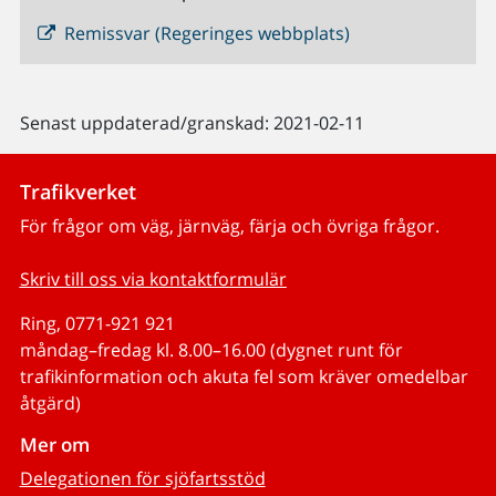
Remissvar (Regeringes webbplats)
Senast uppdaterad/granskad: 2021-02-11
Trafikverket
För frågor om väg, järnväg, färja och övriga frågor.
Skriv till oss via kontaktformulär
Ring, 0771-921 921
måndag–fredag kl. 8.00–16.00 (dygnet runt för
trafikinformation och akuta fel som kräver omedelbar
åtgärd)
Mer om
Delegationen för sjöfartsstöd