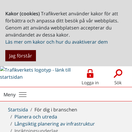
Kakor (cookies)
Trafikverket använder kakor för att
förbättra och anpassa ditt besök på vår webbplats.
Genom att använda webbplatsen accepterar du
användandet av dessa kakor.
Läs mer om kakor och hur du avaktiverar dem
Jag förstår
Logga in
Sök
Meny
Du
Startsida
För dig i branschen
är
Planera och utreda
här:
Långsiktig planering av infrastruktur
Inriktningsunderlag