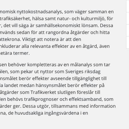
konomisk nyttokostnadsanalys, som väger samman en
 trafiksäkerhet, hälsa samt natur- och kulturmiljö, för
, det vill säga är samhällsekonomiskt lönsam. Dessa
vänds sedan för att rangordna åtgärder och hitta
tekrona. Viktigt att notera är att den
luderar alla relevanta effekter av en åtgärd, även
netära termer.
en behöver kompletteras av en målanalys som tar
ålen, som pekar ut nyttor som Sveriges riksdag
målet berör effekter avseende tillgänglighet till
ela landet medan hänsynsmålet berör effekter på
tgärder som Trafikverket slutligen föreslår till
målen behövs trafikprognoser och effektsamband, som
åtgärder ger. Dessa utgör, tillsammans med information
rna, de huvudsakliga ingångsvärdena i en