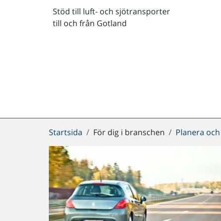
Stöd till luft- och sjötransporter
till och från Gotland
Du
Startsida
För dig i branschen
Planera och
är
här: