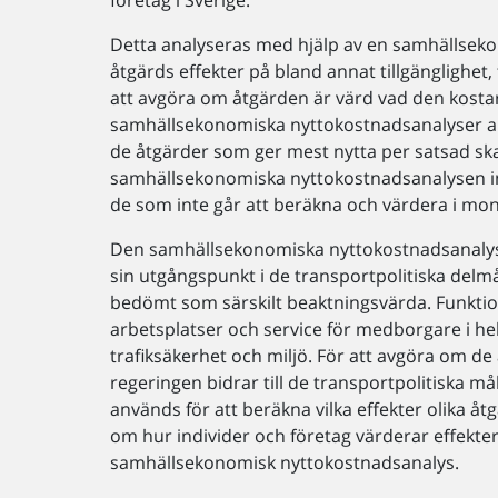
Detta analyseras med hjälp av en samhällse
åtgärds effekter på bland annat tillgänglighet,
att avgöra om åtgärden är värd vad den kostar
samhällsekonomiska nyttokostnadsanalyser an
de åtgärder som ger mest nytta per satsad skat
samhällsekonomiska nyttokostnadsanalysen ink
de som inte går att beräkna och värdera i mo
Den samhällsekonomiska nyttokostnadsanalys
sin utgångspunkt i de transportpolitiska delm
bedömt som särskilt beaktningsvärda. Funktions
arbetsplatser och service för medborgare i h
trafiksäkerhet och miljö. För att avgöra om de å
regeringen bidrar till de transportpolitiska 
används för att beräkna vilka effekter olika 
om hur individer och företag värderar effekte
samhällsekonomisk nyttokostnadsanalys.