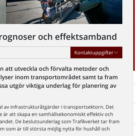
prognoser och effektsamband
Kontaktuppgifter
n att utveckla och förvalta metoder och
lyser inom transportområdet samt ta fram
ssa utgör viktiga underlag för planering av
al av infrastrukturåtgärder i transportsektorn. Det
ge är att skapa en samhällsekonomiskt effektiv och
a landet. De beslutsunderlag som Trafikverket tar fram
em som är till största möjlig nytta för hushåll och