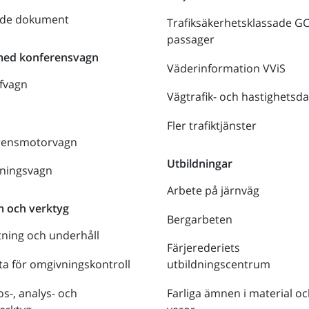
nde dokument
Trafiksäkerhetsklassade G
passager
med konferensvagn
Väderinformation VViS
fvagn
Vägtrafik- och hastighetsda
Fler trafiktjänster
rensmotorvagn
Utbildningar
lningsvagn
Arbete på järnväg
m och verktyg
Bergarbeten
tning och underhåll
Färjerederiets
a för omgivningskontroll
utbildningscentrum
s-, analys- och
Farliga ämnen i material oc