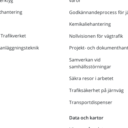
verktyg
varor
thantering
Godkännandeprocess för j
Kemikaliehantering
 Trafikverket
Nollvisionen för vägtrafik
 anläggningsteknik
Projekt- och dokumenthant
Samverkan vid
samhällsstörningar
Säkra resor i arbetet
Trafiksäkerhet på järnväg
Transportdispenser
Data och kartor