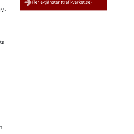
Fler e-tjänster (trafikverket.se)
CM-
ta
h