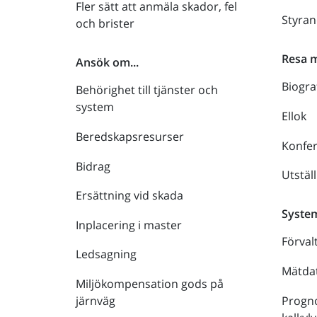
Fler sätt att anmäla skador, fel
Styra
och brister
Resa 
Ansök om...
Biogra
Behörighet till tjänster och
system
Ellok
Beredskapsresurser
Konfe
Bidrag
Utstäl
Ersättning vid skada
Syste
Inplacering i master
Förval
Ledsagning
Mätdat
Miljökompensation gods på
Progno
järnväg