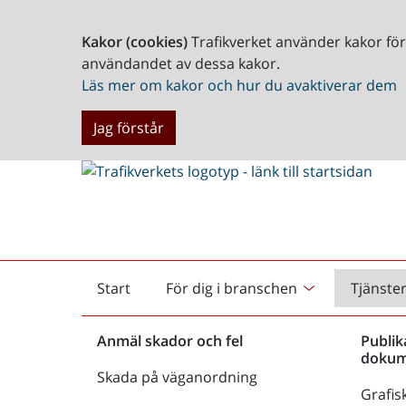
Kakor (cookies)
Trafikverket använder kakor fö
användandet av dessa kakor.
Läs mer om kakor och hur du avaktiverar dem
Jag förstår
Start
För dig i branschen
Tjänste
Startsida
Anmäl skador och fel
Publik
dokum
Skada på väganordning
Grafisk