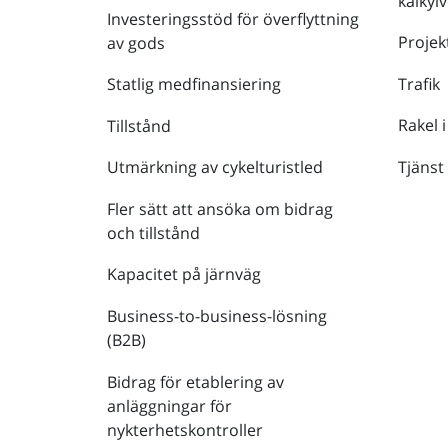
kalkyl
Investeringsstöd för överflyttning
Projek
av gods
Trafik
Statlig medfinansiering
Rakel i
Tillstånd
Tjänst
Utmärkning av cykelturistled
Fler sätt att ansöka om bidrag
och tillstånd
Kapacitet på järnväg
Business-to-business-lösning
(B2B)
Bidrag för etablering av
anläggningar för
nykterhetskontroller