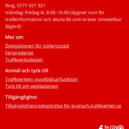
Ring, 0771-921 921
måndag–fredag kl. 8.00–16.00 (dygnet runt för
trafikinformation och akuta fel som kräver omedelbar
åtgärd)
Mer om
Delegationen för sjöfartsstöd
Färjerederiet
Trafikverksskolan
Anmäl och tyck till
Trafikverkets visselblåsarfunktion
Tyck till om webbplatsen
Tillgänglighet
Tillgänglighetsredogörelse för bransch.trafikverket.se
Facebook
YouTub
Inst
P