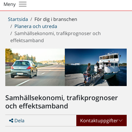
Meny
Du
Startsida
För dig i branschen
är
Planera och utreda
här:
Samhällsekonomi, trafikprognoser och
effektsamband
Samhällsekonomi, trafikprognoser
och effektsamband
Dela
Kontaktuppgifter