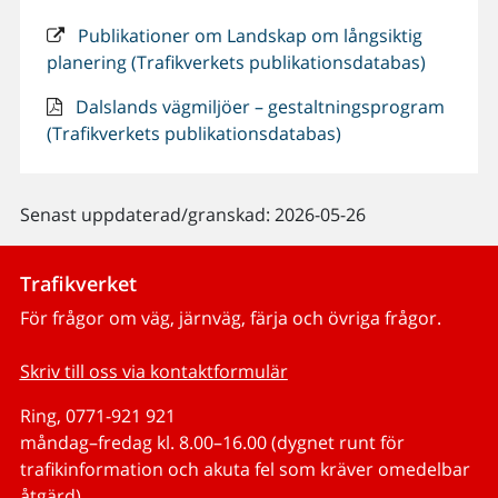
Publikationer om Landskap om långsiktig
planering (Trafikverkets publikationsdatabas)
Dalslands vägmiljöer – gestaltningsprogram
(Trafikverkets publikationsdatabas)
Senast uppdaterad/granskad: 2026-05-26
Trafikverket
För frågor om väg, järnväg, färja och övriga frågor.
Skriv till oss via kontaktformulär
Ring, 0771-921 921
måndag–fredag kl. 8.00–16.00 (dygnet runt för
trafikinformation och akuta fel som kräver omedelbar
åtgärd)