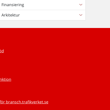
Finansiering
Arkitektur
töd
unktion
för bransch.trafikverket.se