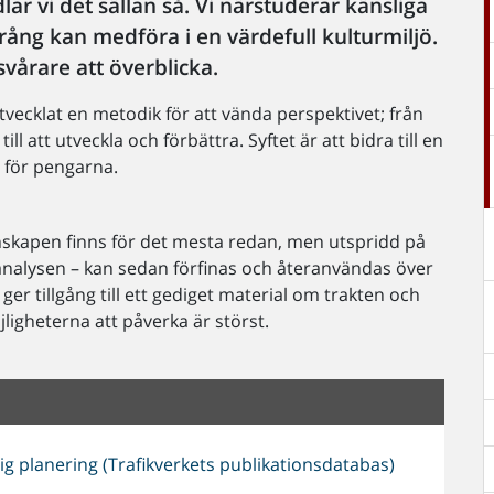
r vi det sällan så. Vi närstuderar känsliga
rång kan medföra i en värdefull kulturmiljö.
vårare att överblicka.
tvecklat en metodik för att vända perspektivet; från
ill att utveckla och förbättra. Syftet är att bidra till en
a för pengarna.
kapen finns för det mesta redan, men utspridd på
analysen – kan sedan förfinas och återanvändas över
r tillgång till ett gediget material om trakten och
ligheterna att påverka är störst.
g planering (Trafikverkets publikationsdatabas)