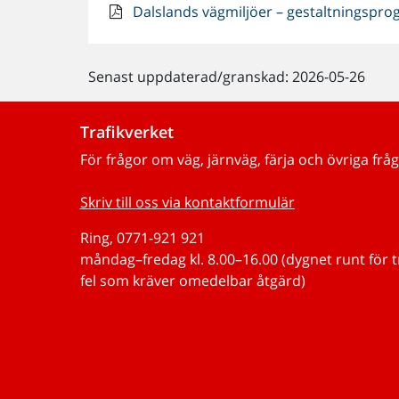
Dalslands vägmiljöer – gestaltningsprog
Senast uppdaterad/granskad: 2026-05-26
Trafikverket
För frågor om väg, järnväg, färja och övriga fråg
Skriv till oss via kontaktformulär
Ring, 0771-921 921
måndag–fredag kl. 8.00–16.00 (dygnet runt för 
fel som kräver omedelbar åtgärd)