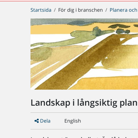
Du
Startsida
För dig i branschen
Planera och
är
här:
Landskap i långsiktig pla
Dela
English