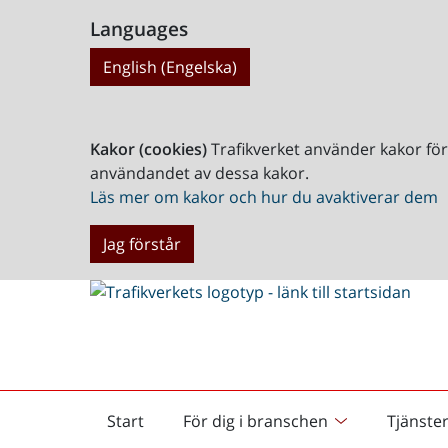
Languages
English (Engelska)
Kakor (cookies)
Trafikverket använder kakor fö
användandet av dessa kakor.
Läs mer om kakor och hur du avaktiverar dem
Jag förstår
Start
För dig i branschen
Tjänste
Startsida