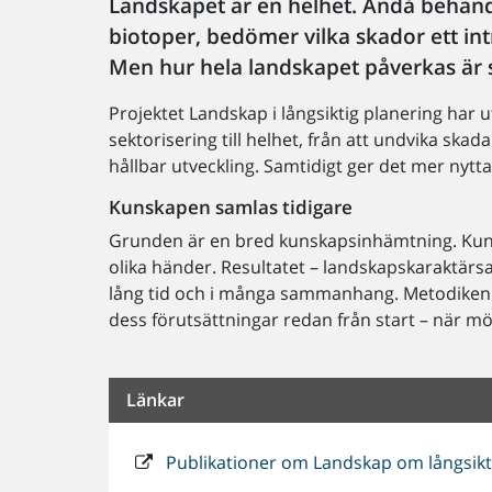
Landskapet är en helhet. Ändå behandla
biotoper, bedömer vilka skador ett int
Men hur hela landskapet påverkas är s
Projektet Landskap i långsiktig planering har u
sektorisering till helhet, från att undvika skada t
hållbar utveckling. Samtidigt ger det mer nytt
Kunskapen samlas tidigare
Grunden är en bred kunskapsinhämtning. Kuns
olika händer. Resultatet – landskapskaraktärs
lång tid och i många sammanhang. Metodiken ge
dess förutsättningar redan från start – när möj
Länkar
Publikationer om Landskap om långsikti