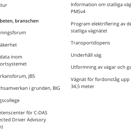
Information om statliga vä
ktur
PMSv4
beten, branschen
Program elektrifiering av d
statliga vägnätet
gningsforum
Transportdispens
säkerhet
Underhåll väg
data inom
portsystemet
Utformning av vägar och g
rkansforum, JBS
Vägnät för fordonståg upp t
34,5 meter
hsamverkan i grunden, BIG
gscollege
tenscenter för C-DAS
cted Driver Advisory
m)