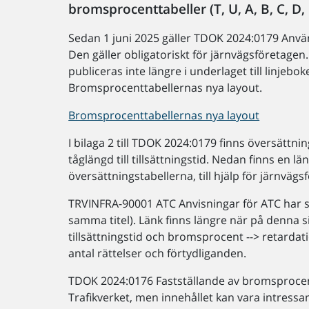
bromsprocenttabeller (T, U, A, B, C, D,
Sedan 1 juni 2025 gäller TDOK 2024:0179 Anv
Den gäller obligatoriskt för järnvägsföretagen
publiceras inte längre i underlaget till linjeb
Bromsprocenttabellernas nya layout.
Bromsprocenttabellernas nya layout
I bilaga 2 till TDOK 2024:0179 finns översättni
tåglängd till tillsättningstid. Nedan finns en 
översättningstabellerna, till hjälp för järnvägs
TRVINFRA-90001 ATC Anvisningar för ATC har 
samma titel). Länk finns längre när på denna s
tillsättningstid och bromsprocent --> retarda
antal rättelser och förtydliganden.
TDOK 2024:0176 Fastställande av bromsprocentta
Trafikverket, men innehållet kan vara intressa