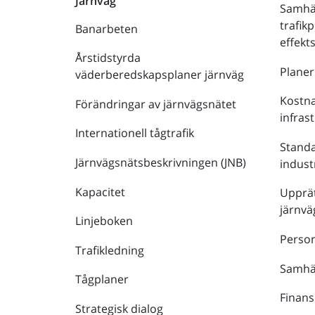
Järnväg
Samhä
trafik
Banarbeten
effek
Årstidstyrda
Plane
väderberedskapsplaner järnväg
Kostna
Förändringar av järnvägsnätet
infras
Internationell tågtrafik
Stand
Järnvägsnätsbeskrivningen (JNB)
indust
Kapacitet
Upprät
järnvä
Linjeboken
Person
Trafikledning
Samhäl
Tågplaner
Finans
Strategisk dialog