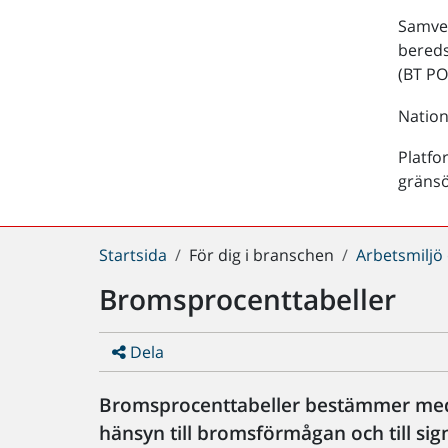
Samver
bered
(BT PO
Nation
Platfo
gräns
Du
Startsida
För dig i branschen
Arbetsmiljö
är
Bromsprocenttabeller
här:
Dela
Bromsprocenttabeller bestämmer med v
hänsyn till bromsförmågan och till si