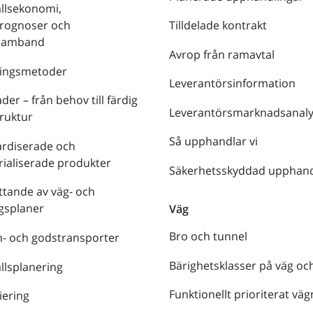
llsekonomi,
prognoser och
Tilldelade kontrakt
tsamband
Avrop från ramavtal
ringsmetoder
Leverantörsinformation
der – från behov till färdig
Leverantörsmarknadsanaly
truktur
Så upphandlar vi
ardiserade och
rialiserade produkter
Säkerhetsskyddad upphand
tande av väg- och
gsplaner
Väg
Bro och tunnel
- och godstransporter
Bärighetsklasser på väg oc
lsplanering
Funktionellt prioriterat väg
iering