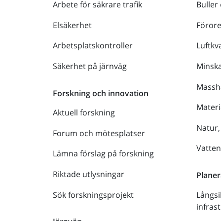
Arbete för säkrare trafik
Buller
Elsäkerhet
Föror
Arbetsplatskontroller
Luftkva
Säkerhet på järnväg
Minsk
Massh
Forskning och innovation
Materi
Aktuell forskning
Natur,
Forum och mötesplatser
Vatte
Lämna förslag på forskning
Riktade utlysningar
Planer
Sök forskningsprojekt
Långsi
infras