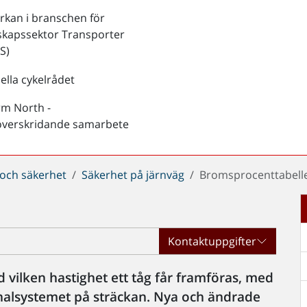
kan i branschen för
skapssektor Transporter
S)
ella cykelrådet
rm North -
överskridande samarbete
 och säkerhet
Säkerhet på järnväg
Bromsprocenttabell
Kontaktuppgifter
ilken hastighet ett tåg får framföras, med
gnalsystemet på sträckan. Nya och ändrade