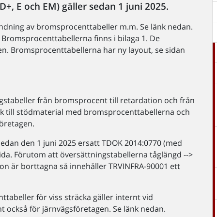
 D+, E och EM) gäller sedan 1 juni 2025.
ändning av bromsprocenttabeller m.m. Se länk nedan.
. Bromsprocenttabellerna finns i bilaga 1. De
oken. Bromsprocenttabellerna har ny layout, se sidan
ngstabeller från bromsprocent till retardation och från
länk till stödmaterial med bromsprocenttabellerna och
företagen.
sedan den 1 juni 2025 ersatt TDOK 2014:0770 (med
ida. Förutom att översättningstabellerna tåglängd -->
tion är borttagna så innehåller TRVINFRA-90001 ett
beller för viss sträcka gäller internt vid
nt också för järnvägsföretagen. Se länk nedan.