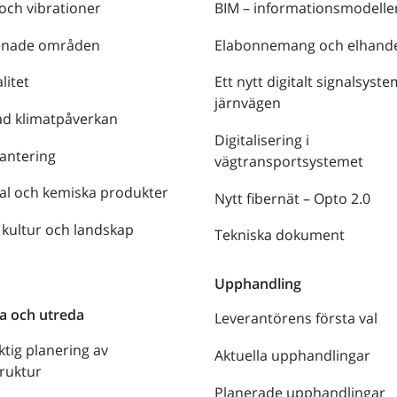
 och vibrationer
BIM – informationsmodelle
enade områden
Elabonnemang och elhande
litet
Ett nytt digitalt signalsyste
järnvägen
ad klimatpåverkan
Digitalisering i
antering
vägtransportsystemet
al och kemiska produkter
Nytt fibernät – Opto 2.0
 kultur och landskap
Tekniska dokument
n
Upphandling
a och utreda
Leverantörens första val
ktig planering av
Aktuella upphandlingar
truktur
Planerade upphandlingar