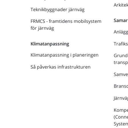
Arkite
Teknikbyggnader järnväg
Samar
FRMCS - framtidens mobilsystem
för järnväg
Anläg
Trafik
Klimatanpassning
Klimatanpassning i planeringen
Grund
trans
Så påverkas infrastrukturen
Samve
Bransc
Järnvä
Kompe
(Conne
Syste