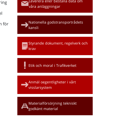
Leverera eller beställa data om
ring
våra anläggningar
l
Nationella godstransportrådets
m för
kansli
Styrande dokument, regelverk och
krav
Etik och moral i Trafikverket
Anmäl oegentligheter i vårt
visslarsystem
Materialförsörjning tekniskt
godkänt material