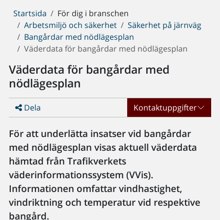
Du
Startsida
För dig i branschen
är
Arbetsmiljö och säkerhet
Säkerhet på järnväg
här:
Bangårdar med nödlägesplan
Väderdata för bangårdar med nödlägesplan
Väderdata för bangårdar med
nödlägesplan
Dela
Kontaktuppgifter
För att underlätta insatser vid bangårdar
med nödlägesplan visas aktuell väderdata
hämtad från Trafikverkets
väderinformationssystem (VVis).
Informationen omfattar vindhastighet,
vindriktning och temperatur vid respektive
bangård.