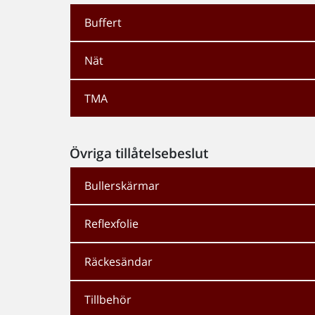
Buffert
Nät
TMA
Övriga tillåtelsebeslut
Bullerskärmar
Reflexfolie
Räckesändar
Tillbehör