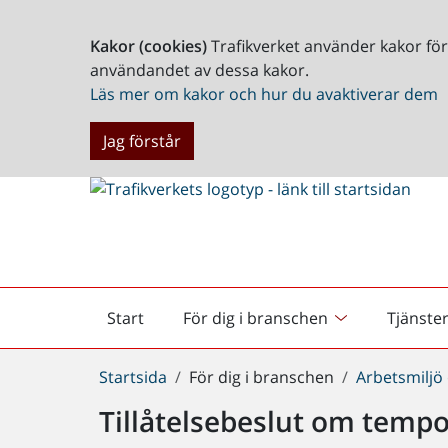
Kakor (cookies)
Trafikverket använder kakor fö
användandet av dessa kakor.
Läs mer om kakor och hur du avaktiverar dem
Jag förstår
Start
För dig i branschen
Tjänste
Startsida
Du
Startsida
För dig i branschen
Arbetsmiljö
är
Tillåtelsebeslut om temp
här: