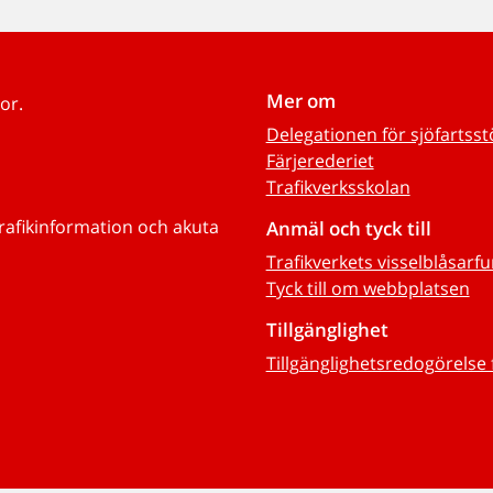
Mer om
or.
Delegationen för sjöfartss
Färjerederiet
Trafikverksskolan
trafikinformation och akuta
Anmäl och tyck till
Trafikverkets visselblåsarf
Tyck till om webbplatsen
Tillgänglighet
Tillgänglighetsredogörelse 