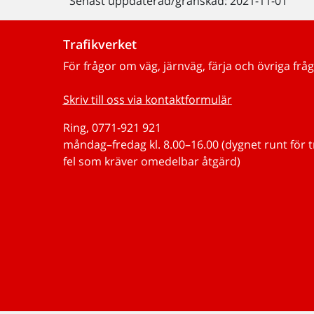
Senast uppdaterad/granskad: 2021-11-01
Trafikverket
För frågor om väg, järnväg, färja och övriga fråg
Skriv till oss via kontaktformulär
Ring, 0771-921 921
måndag–fredag kl. 8.00–16.00 (dygnet runt för 
fel som kräver omedelbar åtgärd)