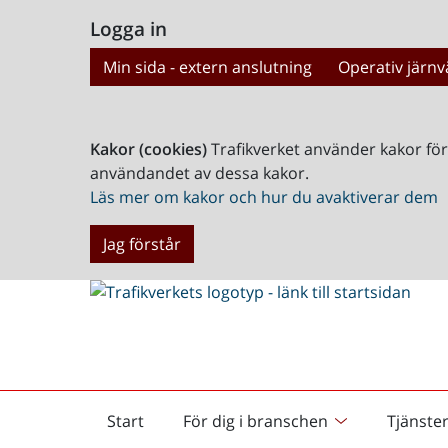
Logga in
Min sida - extern anslutning
Operativ järnv
Kakor (cookies)
Trafikverket använder kakor fö
användandet av dessa kakor.
Läs mer om kakor och hur du avaktiverar dem
Jag förstår
Start
För dig i branschen
Tjänste
Startsida