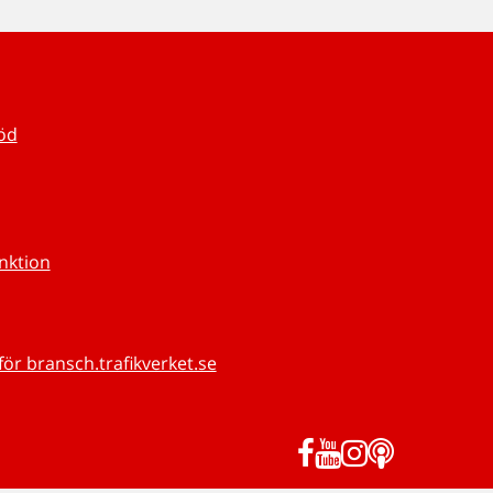
töd
unktion
för bransch.trafikverket.se
Facebook
YouTube
Instagram
Podd