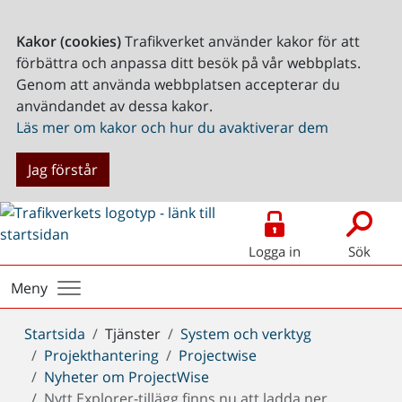
Kakor (cookies)
Trafikverket använder kakor för att
förbättra och anpassa ditt besök på vår webbplats.
Genom att använda webbplatsen accepterar du
användandet av dessa kakor.
Läs mer om kakor och hur du avaktiverar dem
Jag förstår
Logga in
Sök
Meny
Du
Startsida
Tjänster
System och verktyg
är
Projekthantering
Projectwise
här:
Nyheter om ProjectWise
Nytt Explorer-tillägg finns nu att ladda ner.