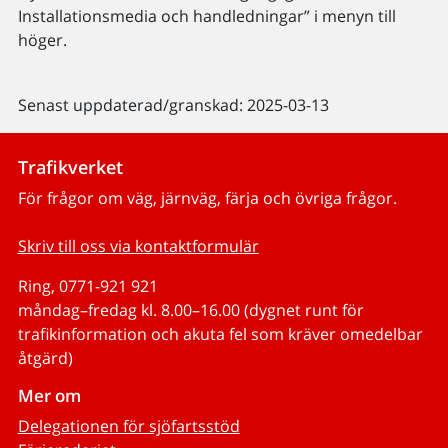
Installationsmedia och handledningar” i menyn till
höger.
Senast uppdaterad/granskad: 2025-03-13
Trafikverket
För frågor om väg, järnväg, färja och övriga frågor.
Skriv till oss via kontaktformulär
Ring, 0771-921 921
måndag–fredag kl. 8.00–16.00 (dygnet runt för
trafikinformation och akuta fel som kräver omedelbar
åtgärd)
Mer om
Delegationen för sjöfartsstöd