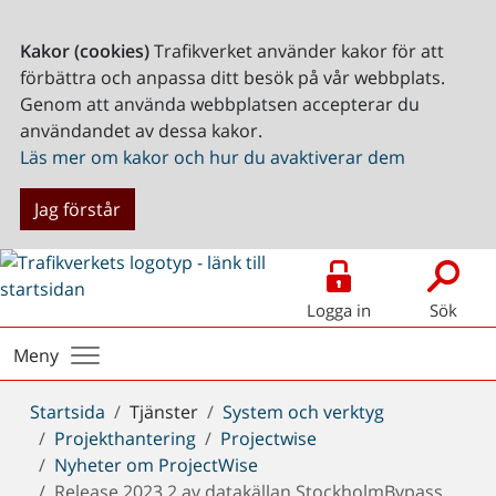
Kakor (cookies)
Trafikverket använder kakor för att
förbättra och anpassa ditt besök på vår webbplats.
Genom att använda webbplatsen accepterar du
användandet av dessa kakor.
Läs mer om kakor och hur du avaktiverar dem
Jag förstår
Logga in
Sök
Meny
Du
Startsida
Tjänster
System och verktyg
är
Projekthantering
Projectwise
här:
Nyheter om ProjectWise
Release 2023.2 av datakällan StockholmBypass