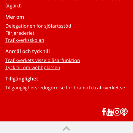
åtgärd)
Mer om
Delegationen för sjöfartsstöd
Färjerederiet
Trafikverksskolan
Anmäl och tyck till
Trafikverkets visselblåsarfunktion
Tyck till om webbplatsen
Tillgänglighet
Tillgänglighetsredogörelse för bransch.trafikverket.se
Facebook
YouTub
Inst
P
Till sidans topp