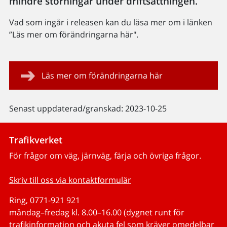
mindre störningar under driftsättningen.
Vad som ingår i releasen kan du läsa mer om i länken
”Läs mer om förändringarna här".
Läs mer om förändringarna här
Senast uppdaterad/granskad: 2023-10-25
Trafikverket
För frågor om väg, järnväg, färja och övriga frågor.
Skriv till oss via kontaktformulär
Ring, 0771-921 921
måndag–fredag kl. 8.00–16.00 (dygnet runt för
trafikinformation och akuta fel som kräver omedelbar