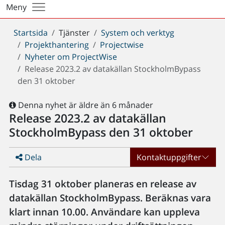
Meny
Du
Startsida
Tjänster
System och verktyg
är
Projekthantering
Projectwise
här:
Nyheter om ProjectWise
Release 2023.2 av datakällan StockholmBypass
den 31 oktober
Denna nyhet är äldre än 6 månader
Release 2023.2 av datakällan
StockholmBypass den 31 oktober
Dela
Kontaktuppgifter
Tisdag 31 oktober planeras en release av
datakällan StockholmBypass. Beräknas vara
klart innan 10.00. Användare kan uppleva