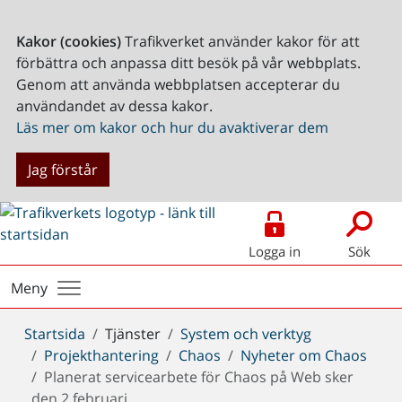
Kakor (cookies)
Trafikverket använder kakor för att
förbättra och anpassa ditt besök på vår webbplats.
Genom att använda webbplatsen accepterar du
användandet av dessa kakor.
Läs mer om kakor och hur du avaktiverar dem
Jag förstår
Logga in
Sök
Meny
Du
Startsida
Tjänster
System och verktyg
är
Projekthantering
Chaos
Nyheter om Chaos
här:
Planerat servicearbete för Chaos på Web sker
den 2 februari