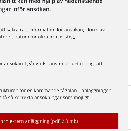
nssnitt kan med hjälp av nedanstående
ngar inför ansökan.
tt säkra rätt information för ansökan, i form av
ratörer, datum för olika processteg,
r ansökan. I gångtidstjänsten är det möjligt att
trukturen för en kommande tågplan. I anläggningen
na få så korrekta ansökningar som möjligt.
 och extern anläggning (pdf, 2,3 mb)