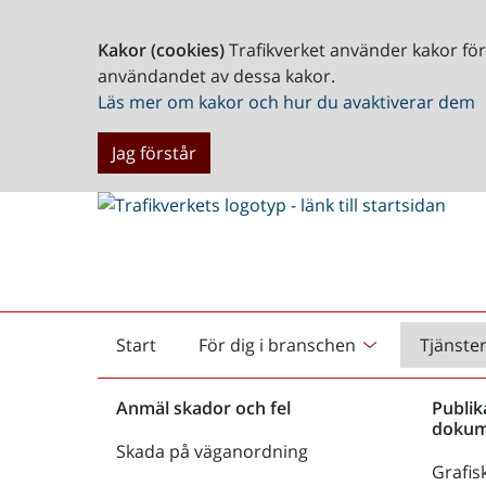
Kakor (cookies)
Trafikverket använder kakor fö
användandet av dessa kakor.
Läs mer om kakor och hur du avaktiverar dem
Jag förstår
Start
För dig i branschen
Tjänste
Startsida
Anmäl skador och fel
Publik
dokum
Skada på väganordning
Grafisk