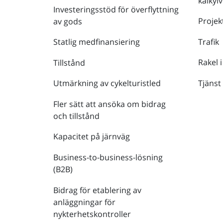
kalkyl
Investeringsstöd för överflyttning
Projek
av gods
Trafik
Statlig medfinansiering
Rakel i
Tillstånd
Tjänst
Utmärkning av cykelturistled
Fler sätt att ansöka om bidrag
och tillstånd
Kapacitet på järnväg
Business-to-business-lösning
(B2B)
Bidrag för etablering av
anläggningar för
nykterhetskontroller