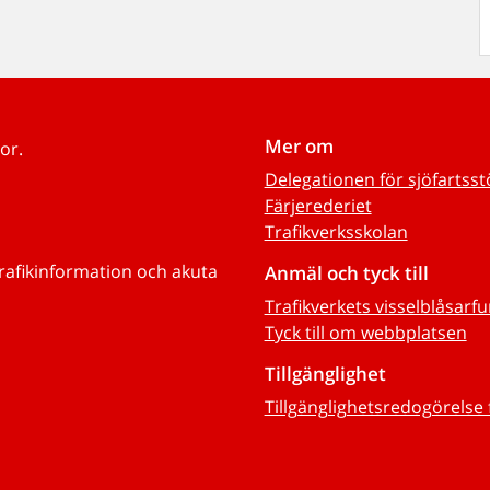
Mer om
or.
Delegationen för sjöfartss
Färjerederiet
Trafikverksskolan
trafikinformation och akuta
Anmäl och tyck till
Trafikverkets visselblåsarf
Tyck till om webbplatsen
Tillgänglighet
Tillgänglighetsredogörelse 