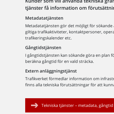
Kunder som vill använda tekniska grä
tjänster få information om förutsättni
Metadatatjänsten
Metadatatjänsten gör det möjligt för sökande a
giltiga trafikaktiviteter, kontaktpersoner, ope
trafikeringskalender etc.
Gångtidstjänsten
I gångtidstjänsten kan sökande göra en plan fö
beräkna gångtid för en vald sträcka.
Extern anläggningstjänst
Trafikverket förmedlar information om infras
finns alla tekniska förutsättningar för att kun
Tekniska tjänster – metadata, gångtid