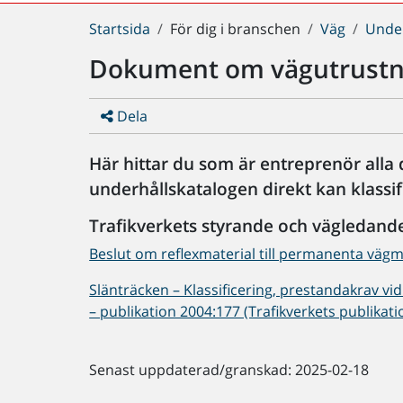
Du
Startsida
För dig i branschen
Väg
Under
är
Dokument om vägutrustn
här:
Dela
Här hittar du som är entreprenör alla
underhållskatalogen direkt kan klass
Trafikverkets styrande och vägledan
Beslut om reflexmaterial till permanenta väg
Slänträcken – Klassificering, prestandakrav 
– publikation 2004:177 (Trafikverkets publikat
Senast uppdaterad/granskad: 2025-02-18