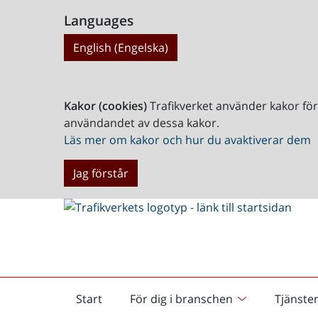
Languages
English (Engelska)
Kakor (cookies)
Trafikverket använder kakor fö
användandet av dessa kakor.
Läs mer om kakor och hur du avaktiverar dem
Jag förstår
Start
För dig i branschen
Tjänste
Startsida