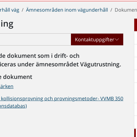
håll väg
Ämnesområden inom vägunderhåll
Dokument
ing
Kontaktuppgifter
 de dokument som i drift- och
ificeras under ämnesområdet Vägutrustning.
de dokument
märken
vid kollisionsprovning och provningsmetoder- VVMB 350
ionsdatabas)