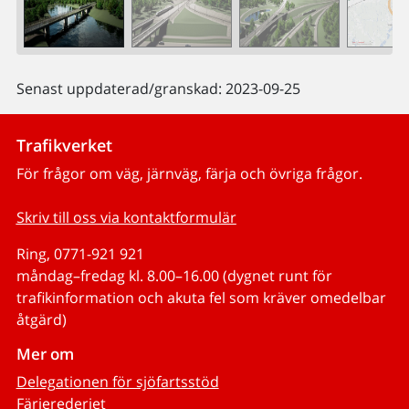
Senast uppdaterad/granskad: 2023-09-25
Trafikverket
För frågor om väg, järnväg, färja och övriga frågor.
Skriv till oss via kontaktformulär
Ring, 0771-921 921
måndag–fredag kl. 8.00–16.00 (dygnet runt för
trafikinformation och akuta fel som kräver omedelbar
åtgärd)
Mer om
Delegationen för sjöfartsstöd
Färjerederiet