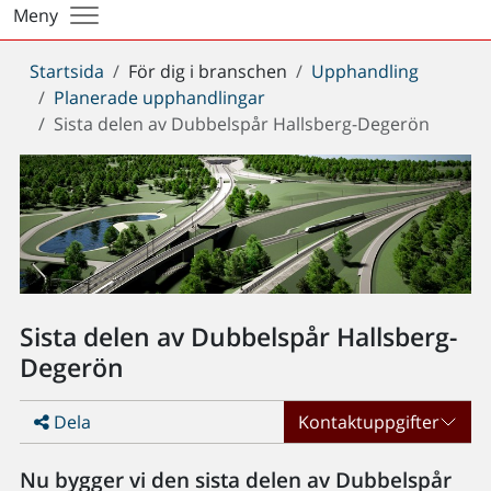
Meny
Du
Startsida
För dig i branschen
Upphandling
är
Planerade upphandlingar
här:
Sista delen av Dubbelspår Hallsberg-Degerön
Sista delen av Dubbelspår Hallsberg-
Degerön
Dela
Kontaktuppgifter
Nu bygger vi den sista delen av Dubbelspår