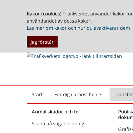
Kakor (cookies)
Trafikverket använder kakor fö
användandet av dessa kakor.
Läs mer om kakor och hur du avaktiverar dem
Jag förstår
Start
För dig i branschen
Tjänste
Startsida
Anmäl skador och fel
Publik
dokum
Skada på väganordning
Grafisk