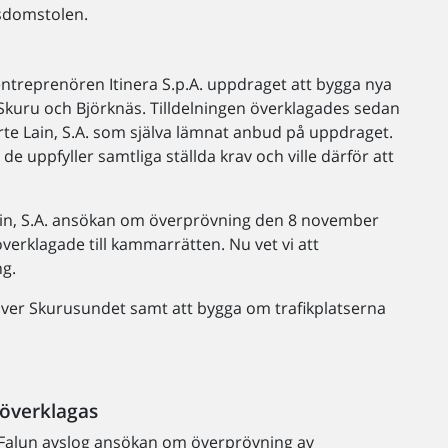
gsdomstolen.
a entreprenören Itinera S.p.A. uppdraget att bygga nya
Skuru och Björknäs. Tilldelningen överklagades sedan
e Lain, S.A. som själva lämnat anbud på uppdraget.
 uppfyller samtliga ställda krav och ville därför att
ain, S.A. ansökan om överprövning den 8 november
erklagade till kammarrätten. Nu vet vi att
ng.
ver Skurusundet samt att bygga om trafikplatserna
 överklagas
 i Falun avslog ansökan om överprövning av