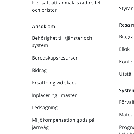
Fler sätt att anmäla skador, fel
Styra
och brister
Resa 
Ansök om...
Biogra
Behörighet till tjänster och
system
Ellok
Beredskapsresurser
Konfe
Bidrag
Utstäl
Ersättning vid skada
Syste
Inplacering i master
Förval
Ledsagning
Mätdat
Miljökompensation gods på
Progno
järnväg