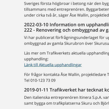
Sveriges första högbroar i betong när den by
tillsammans med entreprenören. Byggarbetena
under cirka två år, säger Åse Wallin, projektled
2022-03-10 Information om upphandli
222 - Renovering och ombyggnad av 
Vi har publicerat förfrågningsunderlaget för
ombyggnad av gamla Skurubron över Skurus
Läs mer om Trafikverkets aktuella upphandlinga
upphandling:
Länk till Aktuella upphandlingar
För frågor kontakta Åse Wallin, projektledare T
Tel 010-123 73 09
2019-01-11 Trafikverket har tecknat k
Den italienska entreprenören Itinera S.p.A. v
samt bygga om trafikplatserna Skuru och Björ