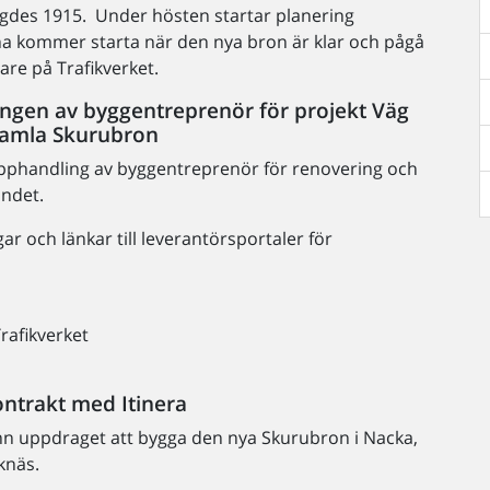
ggdes 1915. Under hösten startar planering
 kommer starta när den nya bron är klar och pågå
are på Trafikverket.
ngen av byggentreprenör för projekt Väg
gamla Skurubron
 upphandling av byggentreprenör för renovering och
undet.
r och länkar till leverantörsportaler för
rafikverket
ontrakt med Itinera
ann uppdraget att bygga den nya Skurubron i Nacka,
knäs.