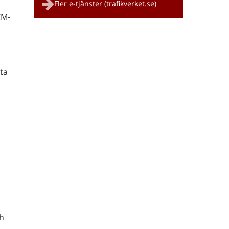
Fler e-tjänster (trafikverket.se)
CM-
ta
h