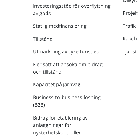
kalkyl
Investeringsstöd för överflyttning
Projek
av gods
Trafik
Statlig medfinansiering
Rakel i
Tillstånd
Tjänst
Utmärkning av cykelturistled
Fler sätt att ansöka om bidrag
och tillstånd
Kapacitet på järnväg
Business-to-business-lösning
(B2B)
Bidrag för etablering av
anläggningar för
nykterhetskontroller