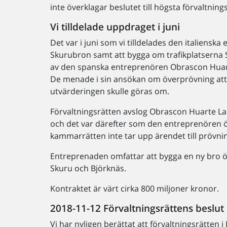
inte överklagar beslutet till högsta förvaltnin
Vi tilldelade uppdraget i juni
Det var i juni som vi tilldelades den italiensk
Skurubron samt att bygga om trafikplatserna 
av den spanska entreprenören Obrascon Huart
De menade i sin ansökan om överprövning att de
utvärderingen skulle göras om.
Förvaltningsrätten avslog Obrascon Huarte L
och det var därefter som den entreprenören öv
kammarrätten inte tar upp ärendet till prövni
Entreprenaden omfattar att bygga en ny bro ö
Skuru och Björknäs.
Kontraktet är värt cirka 800 miljoner kronor.
2018-11-12 Förvaltningsrättens beslut
Vi har nyligen berättat att förvaltningsrätten