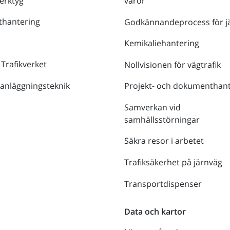
verktyg
varor
thantering
Godkännandeprocess för j
Kemikaliehantering
 Trafikverket
Nollvisionen för vägtrafik
 anläggningsteknik
Projekt- och dokumenthant
Samverkan vid
samhällsstörningar
Säkra resor i arbetet
Trafiksäkerhet på järnväg
Transportdispenser
Data och kartor