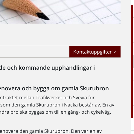
Kontaktuppgifter
nde och kommande upphandlingar i
 renovera och bygga om gamla Skurubron
raktet mellan Trafikverket och Svevia för
som den gamla Skurubron i Nacka består av. En av
andra bro ska byggas om till en gång- och cykelväg.
 renovera den gamla Skurubron. Den var en av