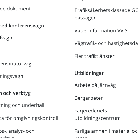
nde dokument
Trafiksäkerhetsklassade G
passager
med konferensvagn
Väderinformation VViS
fvagn
Vägtrafik- och hastighetsda
Fler trafiktjänster
rensmotorvagn
Utbildningar
lningsvagn
Arbete på järnväg
m och verktyg
Bergarbeten
tning och underhåll
Färjerederiets
a för omgivningskontroll
utbildningscentrum
s-, analys- och
Farliga ämnen i material oc