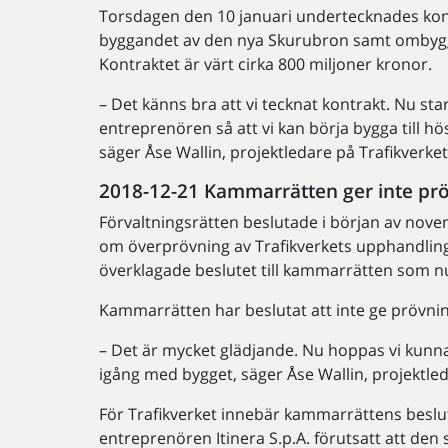
Torsdagen den 10 januari undertecknades kontr
byggandet av den nya Skurubron samt ombyggn
Kontraktet är värt cirka 800 miljoner kronor.
– Det känns bra att vi tecknat kontrakt. Nu st
entreprenören så att vi kan börja bygga till 
säger Åse Wallin, projektledare på Trafikverket
2018-12-21 Kammarrätten ger inte prö
Förvaltningsrätten beslutade i början av nove
om överprövning av Trafikverkets upphandling
överklagade beslutet till kammarrätten som nu
Kammarrätten har beslutat att inte ge prövnin
– Det är mycket glädjande. Nu hoppas vi ku
igång med bygget, säger Åse Wallin, projektled
För Trafikverket innebär kammarrättens beslut
entreprenören Itinera S.p.A. förutsatt att de