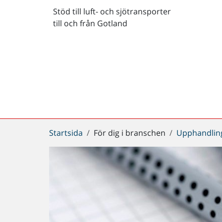
Stöd till luft- och sjötransporter
till och från Gotland
Du
Startsida
För dig i branschen
Upphandlin
är
här: