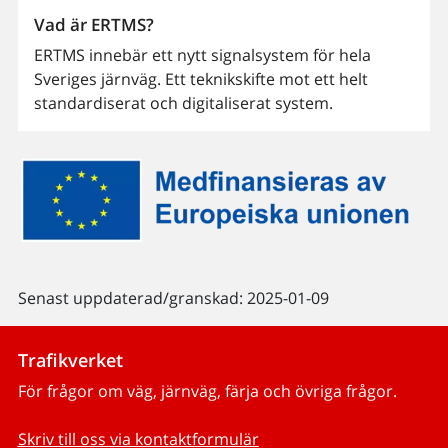
Vad är ERTMS?
ERTMS innebär ett nytt signalsystem för hela
Sveriges järnväg. Ett teknikskifte mot ett helt
standardiserat och digitaliserat system.
Senast uppdaterad/granskad: 2025-01-09
Trafikverket
För frågor om väg, järnväg, färja och övriga frågor.
Skriv till oss via kontaktformulär