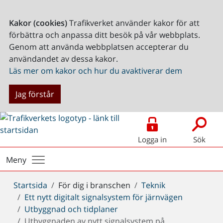
Kakor (cookies)
Trafikverket använder kakor för att
förbättra och anpassa ditt besök på vår webbplats.
Genom att använda webbplatsen accepterar du
användandet av dessa kakor.
Läs mer om kakor och hur du avaktiverar dem
Jag förstår
Logga in
Sök
Meny
Du
Startsida
För dig i branschen
Teknik
är
Ett nytt digitalt signalsystem för järnvägen
här:
Utbyggnad och tidplaner
Utbyggnaden av nytt signalsystem på