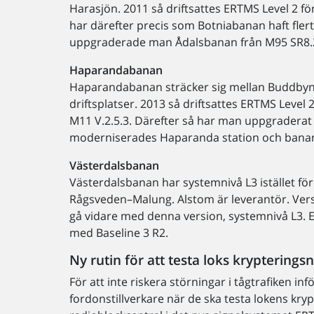
Harasjön. 2011 så driftsattes ERTMS Level 2 
har därefter precis som Botniabanan haft fler
uppgraderade man Ådalsbanan från M95 SR8.2U 
Haparandabanan
Haparandabanan sträcker sig mellan Buddbyn 
driftsplatser. 2013 så driftsattes ERTMS Leve
M11 V.2.5.3. Därefter så har man uppgraderat 
moderniserades Haparanda station och banan
Västerdalsbanan
Västerdalsbanan har systemnivå L3 istället fö
Rågsveden–Malung. Alstom är leverantör. Versi
gå vidare med denna version, systemnivå L3. Et
med Baseline 3 R2.
Ny rutin för att testa loks kryptering
För att inte riskera störningar i tågtrafiken in
fordonstillverkare när de ska testa lokens kry