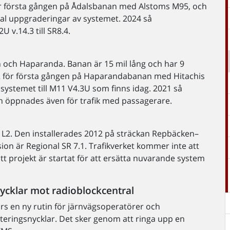
för första gången på Ådalsbanan med Alstoms M95, och
tal uppgraderingar av systemet. 2024 så
v.14.3 till SR8.4.
och Haparanda. Banan är 15 mil lång och har 9
l 2 för första gången på Haparandabanan med Hitachis
systemet till M11 V4.3U som finns idag. 2021 så
 öppnades även för trafik med passagerare.
r L2. Den installerades 2012 på sträckan Repbäcken–
on är Regional SR 7.1. Trafikverket kommer inte att
t projekt är startat för att ersätta nuvarande system
snycklar mot radioblockcentral
förs en ny rutin för järnvägsoperatörer och
pteringsnycklar. Det sker genom att ringa upp en