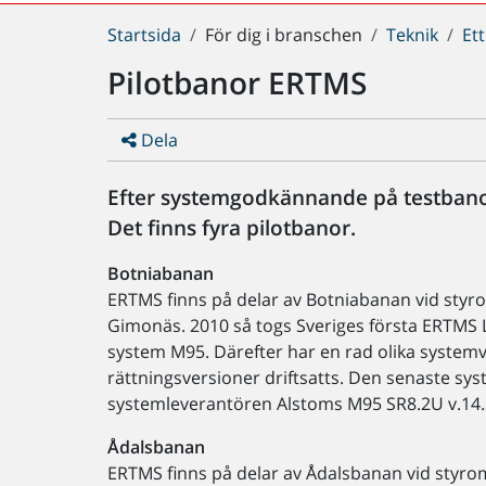
Du
Startsida
För dig i branschen
Teknik
Ett
är
Pilotbanor ERTMS
här:
Dela
Efter systemgodkännande på testbano
Det finns fyra pilotbanor.
Botniabanan
ERTMS finns på delar av Botniabanan vid styr
Gimonäs. 2010 så togs Sveriges första ERTMS 
system M95. Därefter har en rad olika syste
rättningsversioner driftsatts. Den senaste sy
systemleverantören Alstoms M95 SR8.2U v.14.
Ådalsbanan
ERTMS finns på delar av Ådalsbanan vid styr