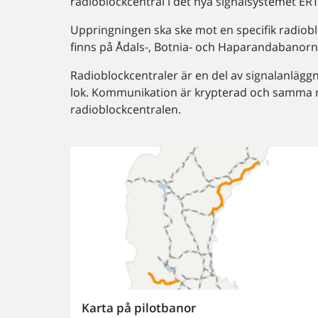
radioblockcentral i det nya signalsystemet ER
Uppringningen ska ske mot en specifik radiobl
finns på Ådals-, Botnia- och Haparandabanorn
Radioblockcentraler är en del av signalanlä
lok. Kommunikation är krypterad och samma n
radioblockcentralen.
Karta på pilotbanor