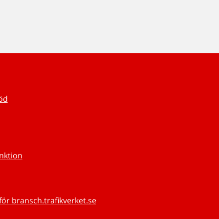
töd
unktion
för bransch.trafikverket.se