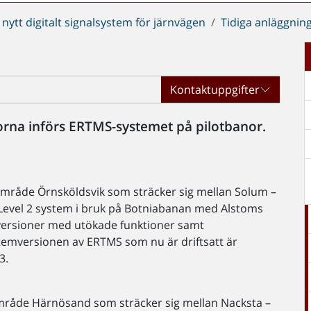
 nytt digitalt signalsystem för järnvägen
Tidiga anläggnin
Kontaktuppgifter
rna införs ERTMS-systemet på pilotbanor.
område Örnsköldsvik som sträcker sig mellan Solum –
Level 2 system i bruk på Botniabanan med Alstoms
mversioner med utökade funktioner samt
stemversionen av ERTMS som nu är driftsatt är
3.
område Härnösand som sträcker sig mellan Nacksta –