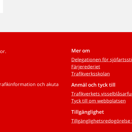
Mer om
or.
Delegationen för sjöfartss
Färjerederiet
Trafikverksskolan
trafikinformation och akuta
Anmäl och tyck till
Trafikverkets visselblåsarf
Tyck till om webbplatsen
Tillgänglighet
Tillgänglighetsredogörelse 