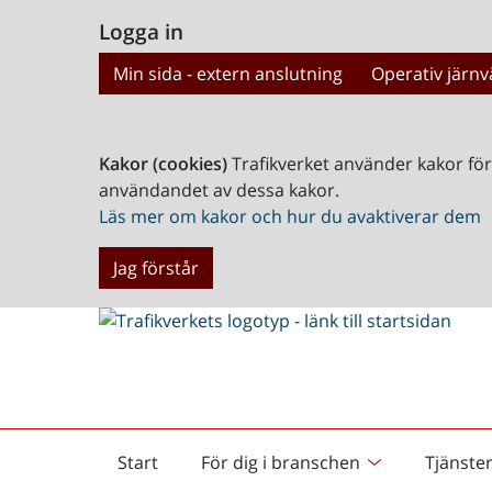
Logga in
Min sida - extern anslutning
Operativ järnv
Kakor (cookies)
Trafikverket använder kakor fö
användandet av dessa kakor.
Läs mer om kakor och hur du avaktiverar dem
Jag förstår
Start
För dig i branschen
Tjänste
Startsida