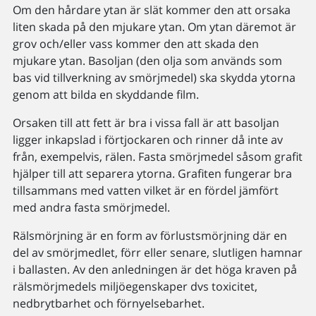
Om den hårdare ytan är slät kommer den att orsaka
liten skada på den mjukare ytan. Om ytan däremot är
grov och/eller vass kommer den att skada den
mjukare ytan. Basoljan (den olja som används som
bas vid tillverkning av smörjmedel) ska skydda ytorna
genom att bilda en skyddande film.
Orsaken till att fett är bra i vissa fall är att basoljan
ligger inkapslad i förtjockaren och rinner då inte av
från, exempelvis, rälen. Fasta smörjmedel såsom grafit
hjälper till att separera ytorna. Grafiten fungerar bra
tillsammans med vatten vilket är en fördel jämfört
med andra fasta smörjmedel.
Rälsmörjning är en form av förlustsmörjning där en
del av smörjmedlet, förr eller senare, slutligen hamnar
i ballasten. Av den anledningen är det höga kraven på
rälsmörjmedels miljöegenskaper dvs toxicitet,
nedbrytbarhet och förnyelsebarhet.