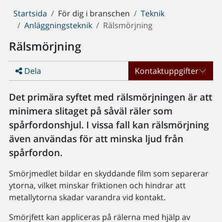
Du
Startsida
För dig i branschen
Teknik
är
Anläggningsteknik
Rälsmörjning
här:
Rälsmörjning
Dela
Kontaktuppgifter
Det primära syftet med rälsmörjningen är att
minimera slitaget på såväl räler som
spårfordonshjul. I vissa fall kan rälsmörjning
även användas för att minska ljud från
spårfordon.
Smörjmedlet bildar en skyddande film som separerar
ytorna, vilket minskar friktionen och hindrar att
metallytorna skadar varandra vid kontakt.
Smörjfett kan appliceras på rälerna med hjälp av