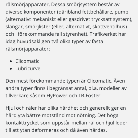
rälsmörjapparater. Dessa smörjsystem består av
diverse komponenter (däribland fettbehållare, pump
(alternativt mekaniskt eller gasdrivet trycksatt system),
slangar, smörjlister (eller, alternativt, skottventilhus)
och i förekommande fall styrenhet). Trafikverket har
idag huvudsakligen två olika typer av fasta
rälsmörjapparater:
Clicomatic
Lubricurve
Den mest förekommande typen är Clicomatic. Även
andra typer finns i begränsat antal, bl.a. modeller av
tillverkare såsom HyPower och LB-Foster.
Hjul och räler har olika hårdhet och generellt ger en
hård yta bättre motstånd mot nötning. Det höga
kontakttrycket som uppstår mellan räl och hjul leder
till att ytan deformeras och då även härdas.