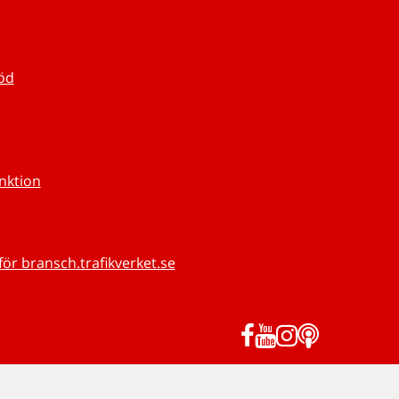
töd
unktion
för bransch.trafikverket.se
Facebook
YouTube
Instagram
Podd