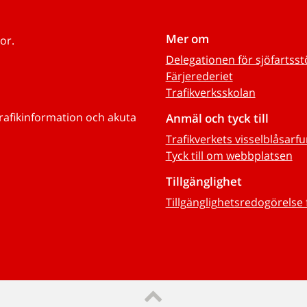
Mer om
or.
Delegationen för sjöfartss
Färjerederiet
Trafikverksskolan
trafikinformation och akuta
Anmäl och tyck till
Trafikverkets visselblåsarf
Tyck till om webbplatsen
Tillgänglighet
Tillgänglighetsredogörelse 
Till sidans topp