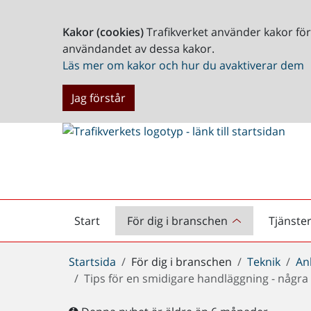
Kakor (cookies)
Trafikverket använder kakor fö
användandet av dessa kakor.
Läs mer om kakor och hur du avaktiverar dem
Jag förstår
Start
För dig i branschen
Tjänste
Startsida
Du
Startsida
För dig i branschen
Teknik
An
är
Tips för en smidigare handläggning - några
här: