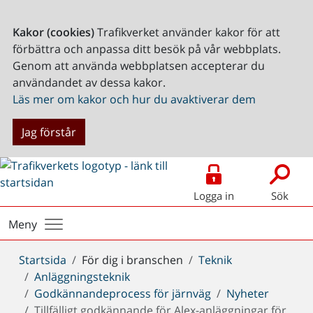
Kakor (cookies)
Trafikverket använder kakor för att
förbättra och anpassa ditt besök på vår webbplats.
Genom att använda webbplatsen accepterar du
användandet av dessa kakor.
Läs mer om kakor och hur du avaktiverar dem
Jag förstår
Logga in
Sök
Meny
Du
Startsida
För dig i branschen
Teknik
är
Anläggningsteknik
här:
Godkännandeprocess för järnväg
Nyheter
Tillfälligt godkännande för Alex-anläggningar för