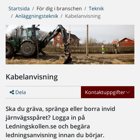
Du
Startsida
För dig i branschen
Teknik
är
Anläggningsteknik
Kabelanvisning
här:
Kabelanvisning
Dela
Kontaktuppgifter
Ska du gräva, spränga eller borra invid
järnvägsspåret? Logga in på
Ledningskollen.se och begära
ledningsanvisning innan du börjar.