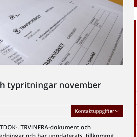
h typritningar november
Kontaktuppgifter
 TDOK-, TRVINFRA-dokument och
edningar och har uppdaterats, tillkommit,