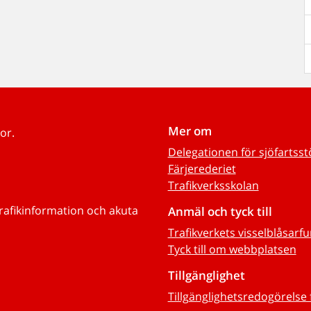
Mer om
or.
Delegationen för sjöfartss
Färjerederiet
Trafikverksskolan
trafikinformation och akuta
Anmäl och tyck till
Trafikverkets visselblåsarf
Tyck till om webbplatsen
Tillgänglighet
Tillgänglighetsredogörelse 