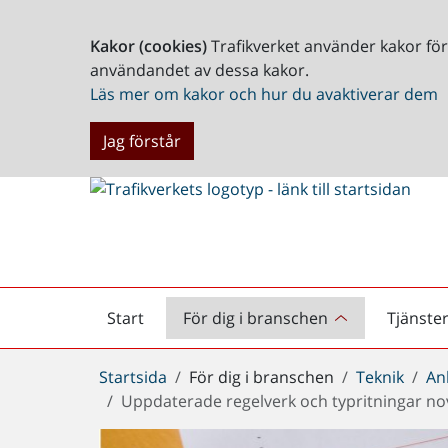
Kakor (cookies)
Trafikverket använder kakor fö
användandet av dessa kakor.
Läs mer om kakor och hur du avaktiverar dem
Jag förstår
Start
För dig i branschen
Tjänste
Startsida
Du
Startsida
För dig i branschen
Teknik
An
är
Uppdaterade regelverk och typritningar n
här: