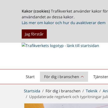
Kakor (cookies)
Trafikverket använder kakor fö
användandet av dessa kakor.
Läs mer om kakor och hur du avaktiverar dem
Jag förstår
Start
För dig i branschen
Tjänste
Startsida
Du
Startsida
För dig i branschen
Teknik
An
är
Uppdaterade regelverk och typritningar jul
här: