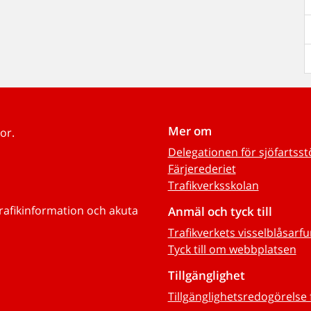
Mer om
or.
Delegationen för sjöfartss
Färjerederiet
Trafikverksskolan
trafikinformation och akuta
Anmäl och tyck till
Trafikverkets visselblåsarf
Tyck till om webbplatsen
Tillgänglighet
Tillgänglighetsredogörelse 