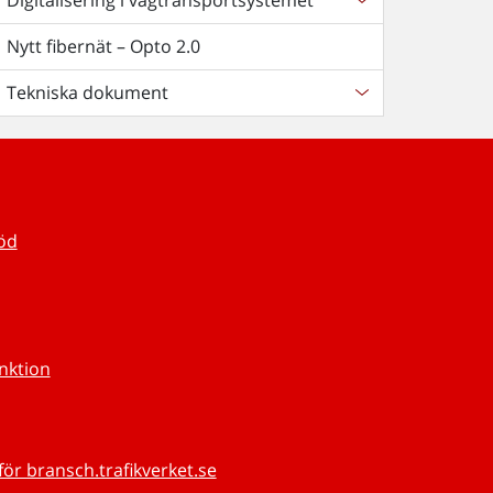
Digitalisering i vägtransportsystemet
Nytt fibernät – Opto 2.0
Tekniska dokument
töd
unktion
för bransch.trafikverket.se