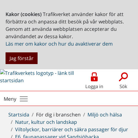
Kakor (cookies)
Trafikverket använder kakor för att
förbättra och anpassa ditt besök på vår webbplats.
Genom att använda webbplatsen accepterar du
användandet av dessa kakor.
Läs mer om kakor och hur du avaktiverar dem
Jag förstår
Logga in
Sök
Meny
Du
Startsida
För dig i branschen
Miljö och hälsa
är
Natur, kultur och landskap
här:
Viltolyckor, barriärer och säkra passager för djur
E6, faunapassager vid Sandsjöbacka