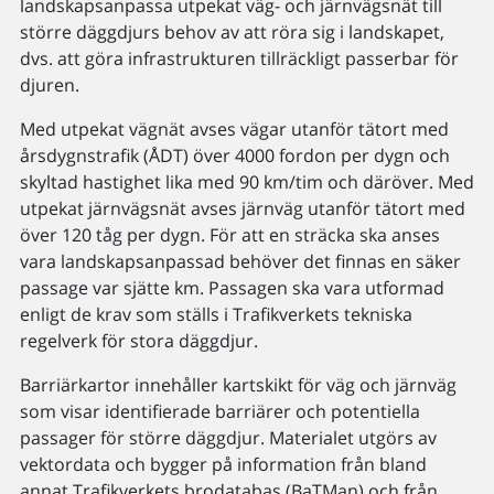
landskapsanpassa utpekat väg- och järnvägsnät till
större däggdjurs behov av att röra sig i landskapet,
dvs. att göra infrastrukturen tillräckligt passerbar för
djuren.
Med utpekat vägnät avses vägar utanför tätort med
årsdygnstrafik (ÅDT) över 4000 fordon per dygn och
skyltad hastighet lika med 90 km/tim och däröver. Med
utpekat järnvägsnät avses järnväg utanför tätort med
över 120 tåg per dygn. För att en sträcka ska anses
vara landskapsanpassad behöver det finnas en säker
passage var sjätte km. Passagen ska vara utformad
enligt de krav som ställs i Trafikverkets tekniska
regelverk för stora däggdjur.
Barriärkartor innehåller kartskikt för väg och järnväg
som visar identifierade barriärer och potentiella
passager för större däggdjur. Materialet utgörs av
vektordata och bygger på information från bland
annat Trafikverkets brodatabas (BaTMan) och från