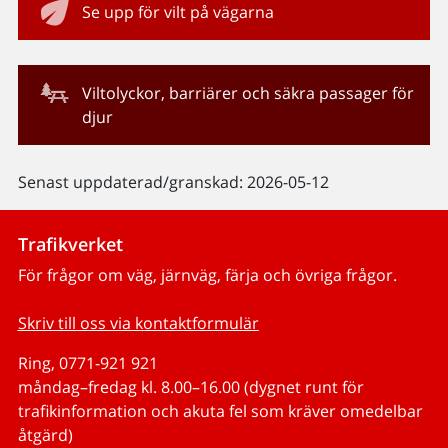
Se upp för vilt på vägarna
Viltolyckor, barriärer och säkra passager för
djur
Senast uppdaterad/granskad: 2026-05-12
Trafikverket
För frågor om väg, järnväg, färja och övriga frågor.
Skriv till oss via kontaktformulär
Ring, 0771-921 921
måndag–fredag kl. 8.00–16.00 (dygnet runt för
trafikinformation och akuta fel som kräver omedelbar
åtgärd)