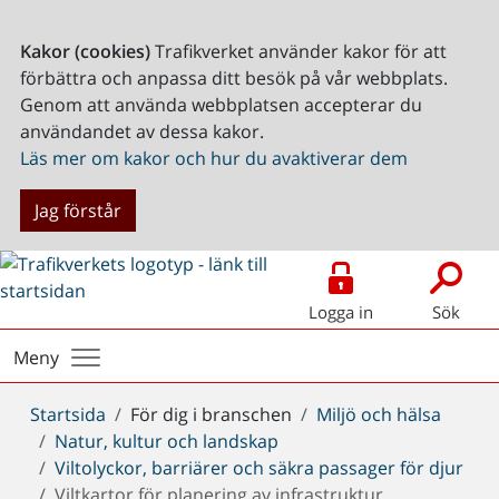
Kakor (cookies)
Trafikverket använder kakor för att
förbättra och anpassa ditt besök på vår webbplats.
Genom att använda webbplatsen accepterar du
användandet av dessa kakor.
Läs mer om kakor och hur du avaktiverar dem
Jag förstår
Logga in
Sök
Meny
Du
Startsida
För dig i branschen
Miljö och hälsa
är
Natur, kultur och landskap
här:
Viltolyckor, barriärer och säkra passager för djur
Viltkartor för planering av infrastruktur