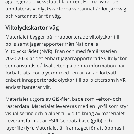
aggregerad olycksstatistik för ren. För närvarande
uppdateras vilolyckskartorna vartannat år för järnväg
och vartannat år för väg.
Viltolyckskartor väg
Materialet bygger på inrapporterade viltolyckor till
polis samt jägarrapporter från Nationella
Viltolycksrådet (NVR). Från och med femårsserien
2020-2024 är det enbart jägarrapporterade viltolyckor
som används då kvaliteten på denna information har
förbättrats. För olyckor med ren är källan fortsatt
enbart inrapporterade olyckor till polis eftersom NVR
endast hanterar vilt.
Materialet utgörs av GIS-filer, både som vektor- och
rasterdata. Materialet levereras med en lyr-fil som styr
visualisering och hjälper till vid tolkning av materialet.
Leveransformat är ESRI Geodatabase (gdb) och
layerfile (lyr). Materialet är framtaget för att öppnas i