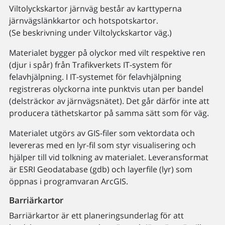
Viltolyckskartor järnväg består av karttyperna
järnvägslänkkartor och hotspotskartor.
(Se beskrivning under Viltolyckskartor väg.)
Materialet bygger på olyckor med vilt respektive ren
(djur i spår) från Trafikverkets IT-system för
felavhjälpning. I IT-systemet för felavhjälpning
registreras olyckorna inte punktvis utan per bandel
(delsträckor av järnvägsnätet). Det går därför inte att
producera täthetskartor på samma sätt som för väg.
Materialet utgörs av GIS-filer som vektordata och
levereras med en lyr-fil som styr visualisering och
hjälper till vid tolkning av materialet. Leveransformat
är ESRI Geodatabase (gdb) och layerfile (lyr) som
öppnas i programvaran ArcGIS.
Barriärkartor
Barriärkartor är ett planeringsunderlag för att