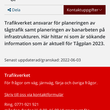
Dela
Kontaktuppgifter
Trafikverket ansvarar för planeringen av
tågtrafik samt planeringen av banarbeten på
infrastrukturen. Här hittar ni som är sökande
information som är aktuell för Tågplan 2023.
Senast uppdaterad/granskad: 2022-06-03
Trafikverket
För frågor om väg, järnväg, färja och övriga frågor.
Skriv till oss via kontaktformulär
Ring, 0771-921 921