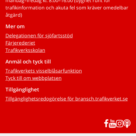
måndag–fredag kl. 8.00–16.00 (dygnet runt för
trafikinformation och akuta fel som kräver omedelbar
åtgärd)
Mer om
Delegationen för sjöfartsstöd
Färjerederiet
Trafikverksskolan
Anmäl och tyck till
Trafikverkets visselblåsarfunktion
Tyck till om webbplatsen
Tillgänglighet
Tillgänglighetsredogörelse för bransch.trafikverket.se
Facebook
YouTub
Inst
P