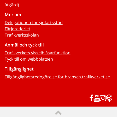
åtgärd)
Mer om
Delegationen för sjöfartsstöd
Färjerederiet
Trafikverksskolan
Anmäl och tyck till
Trafikverkets visselblåsarfunktion
Tyck till om webbplatsen
Tillgänglighet
Tillgänglighetsredogörelse för bransch.trafikverket.se
Facebook
YouTub
Inst
P
Till sidans topp