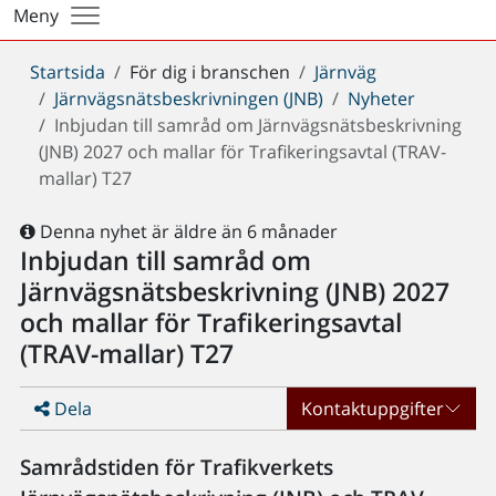
Meny
Du
Startsida
För dig i branschen
Järnväg
är
Järnvägsnätsbeskrivningen (JNB)
Nyheter
här:
Inbjudan till samråd om Järnvägsnätsbeskrivning
(JNB) 2027 och mallar för Trafikeringsavtal (TRAV-
mallar) T27
Denna nyhet är äldre än 6 månader
Inbjudan till samråd om
Järnvägsnätsbeskrivning (JNB) 2027
och mallar för Trafikeringsavtal
(TRAV-mallar) T27
Dela
Kontaktuppgifter
Samrådstiden för Trafikverkets