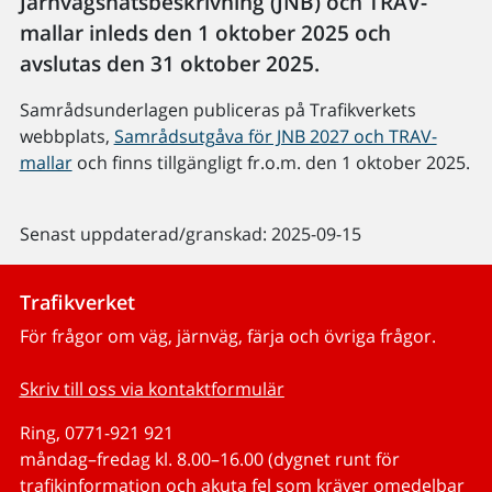
Järnvägsnätsbeskrivning (JNB) och TRAV-
mallar inleds den 1 oktober 2025 och
avslutas den 31 oktober 2025.
Samrådsunderlagen publiceras på Trafikverkets
webbplats,
Samrådsutgåva för JNB 2027 och TRAV-
mallar
och finns tillgängligt fr.o.m. den 1 oktober 2025.
Senast uppdaterad/granskad: 2025-09-15
Trafikverket
För frågor om väg, järnväg, färja och övriga frågor.
Skriv till oss via kontaktformulär
Ring, 0771-921 921
måndag–fredag kl. 8.00–16.00 (dygnet runt för
trafikinformation och akuta fel som kräver omedelbar