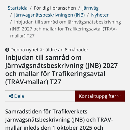
Du
Startsida
För dig i branschen
Järnväg
är
Järnvägsnätsbeskrivningen (JNB)
Nyheter
här:
Inbjudan till samråd om Järnvägsnätsbeskrivning
(JNB) 2027 och mallar för Trafikeringsavtal (TRAV-
mallar) T27
Denna nyhet är äldre än 6 månader
Inbjudan till samråd om
Järnvägsnätsbeskrivning (JNB) 2027
och mallar för Trafikeringsavtal
(TRAV-mallar) T27
Dela
Kontaktuppgifter
Samrådstiden för Trafikverkets
Järnvägsnätsbeskrivning (JNB) och TRAV-
mallar inleds den 1 oktober 2025 och