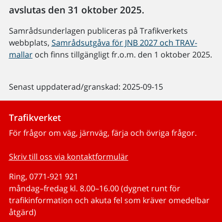
avslutas den 31 oktober 2025.
Samrådsunderlagen publiceras på Trafikverkets
webbplats,
Samrådsutgåva för JNB 2027 och TRAV-
mallar
och finns tillgängligt fr.o.m. den 1 oktober 2025.
Senast uppdaterad/granskad: 2025-09-15
Trafikverket
För frågor om väg, järnväg, färja och övriga frågor.
Skriv till oss via kontaktformulär
Ring, 0771-921 921
måndag–fredag kl. 8.00–16.00 (dygnet runt för
trafikinformation och akuta fel som kräver omedelbar
åtgärd)