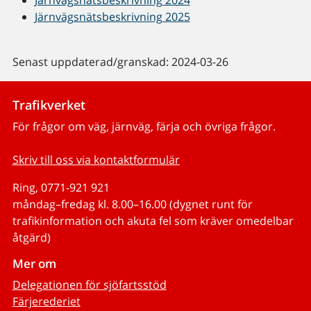
Järnvägsnätsbeskrivning 2024
Järnvägsnätsbeskrivning 2025
Senast uppdaterad/granskad: 2024-03-26
Trafikverket
För frågor om väg, järnväg, färja och övriga frågor.
Skriv till oss via kontaktformulär
Ring, 0771-921 921
måndag–fredag kl. 8.00–16.00 (dygnet runt för
trafikinformation och akuta fel som kräver omedelbar
åtgärd)
Mer om
Delegationen för sjöfartsstöd
Färjerederiet