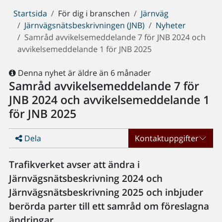
Du
Startsida
För dig i branschen
Järnväg
är
Järnvägsnätsbeskrivningen (JNB)
Nyheter
här:
Samråd avvikelsemeddelande 7 för JNB 2024 och
avvikelsemeddelande 1 för JNB 2025
Denna nyhet är äldre än 6 månader
Samråd avvikelsemeddelande 7 för
JNB 2024 och avvikelsemeddelande 1
för JNB 2025
Dela
Kontaktuppgifter
Trafikverket avser att ändra i
Järnvägsnätsbeskrivning 2024 och
Järnvägsnätsbeskrivning 2025 och inbjuder
berörda parter till ett samråd om föreslagna
ändringar.