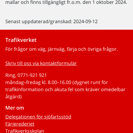
mallar och finns tillgängligt fr.o.m. den 1 oktober 2024.
Senast uppdaterad/granskad: 2024-09-12
Trafikverket
För frågor om väg, järnväg, färja och övriga frågor.
Skriv till oss via kontaktformulär
Ring, 0771-921 921
måndag–fredag kl. 8.00–16.00 (dygnet runt för
trafikinformation och akuta fel som kräver omedelbar
åtgärd)
Mer om
Delegationen för sjöfartsstöd
Färjerederiet
Trafikverksskolan