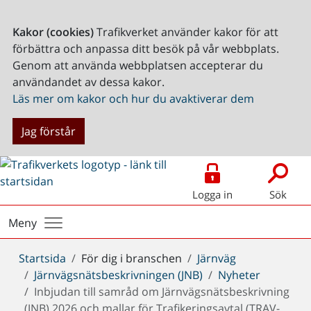
Kakor (cookies)
Trafikverket använder kakor för att
förbättra och anpassa ditt besök på vår webbplats.
Genom att använda webbplatsen accepterar du
användandet av dessa kakor.
Läs mer om kakor och hur du avaktiverar dem
Jag förstår
Logga in
Sök
Meny
Du
Startsida
För dig i branschen
Järnväg
är
Järnvägsnätsbeskrivningen (JNB)
Nyheter
här:
Inbjudan till samråd om Järnvägsnätsbeskrivning
(JNB) 2026 och mallar för Trafikeringsavtal (TRAV-