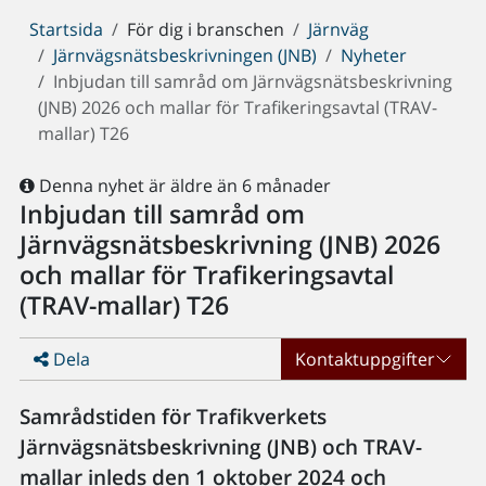
Du
Startsida
För dig i branschen
Järnväg
är
Järnvägsnätsbeskrivningen (JNB)
Nyheter
här:
Inbjudan till samråd om Järnvägsnätsbeskrivning
(JNB) 2026 och mallar för Trafikeringsavtal (TRAV-
mallar) T26
Denna nyhet är äldre än 6 månader
Inbjudan till samråd om
Järnvägsnätsbeskrivning (JNB) 2026
och mallar för Trafikeringsavtal
(TRAV-mallar) T26
Dela
Kontaktuppgifter
Samrådstiden för Trafikverkets
Järnvägsnätsbeskrivning (JNB) och TRAV-
mallar inleds den 1 oktober 2024 och