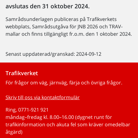
avslutas den 31 oktober 2024.
Samrådsunderlagen publiceras på Trafikverkets
webbplats, Samrådsutgåva för JNB 2026 och TRAV-
mallar och finns tillgängligt fr.o.m. den 1 oktober 2024.
Senast uppdaterad/granskad: 2024-09-12
Trafikverket
För frågor om väg, järnväg, färja och övriga frågor.
Skriv till oss via kontaktformulär
Ring, 0771-921 921
måndag–fredag kl. 8.00–16.00 (dygnet runt för
trafikinformation och akuta fel som kräver omedelbar
åtgärd)