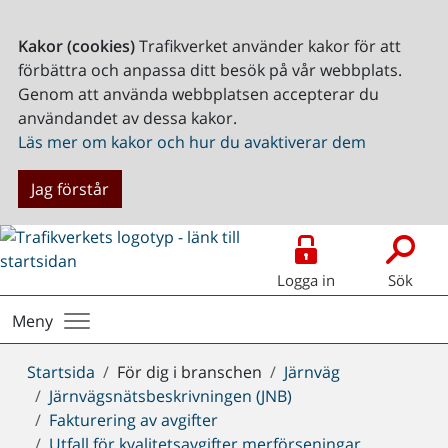
Kakor (cookies)
Trafikverket använder kakor för att
förbättra och anpassa ditt besök på vår webbplats.
Genom att använda webbplatsen accepterar du
användandet av dessa kakor.
Läs mer om kakor och hur du avaktiverar dem
Jag förstår
Logga in
Sök
Meny
Du
Startsida
För dig i branschen
Järnväg
är
Järnvägsnätsbeskrivningen (JNB)
här:
Fakturering av avgifter
Utfall för kvalitetsavgifter merförseningar