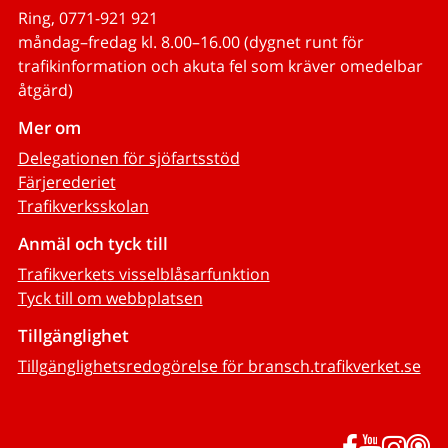
Ring, 0771-921 921
måndag–fredag kl. 8.00–16.00 (dygnet runt för
trafikinformation och akuta fel som kräver omedelbar
åtgärd)
Mer om
Delegationen för sjöfartsstöd
Färjerederiet
Trafikverksskolan
Anmäl och tyck till
Trafikverkets visselblåsarfunktion
Tyck till om webbplatsen
Tillgänglighet
Tillgänglighetsredogörelse för bransch.trafikverket.se
Facebook
YouTub
Inst
P