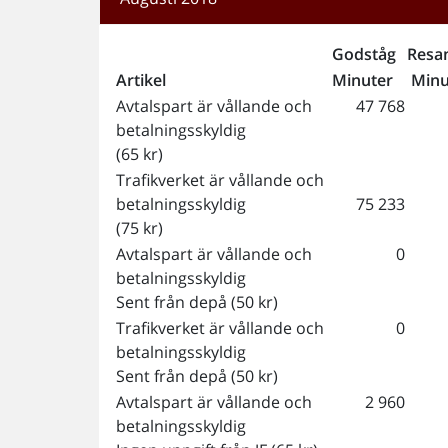
Godståg
Resa
Artikel
Minuter
Minu
Avtalspart är vållande och
47 768
betalningsskyldig
(65 kr)
Trafikverket är vållande och
betalningsskyldig
75 233
(75 kr)
Avtalspart är vållande och
0
betalningsskyldig
Sent från depå (50 kr)
Trafikverket är vållande och
0
betalningsskyldig
Sent från depå (50 kr)
Avtalspart är vållande och
2 960
betalningsskyldig