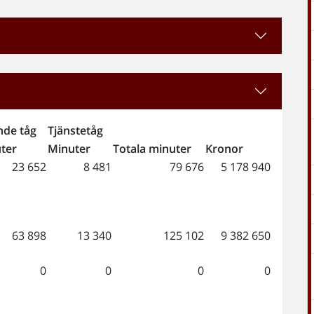
nde tåg
Tjänstetåg
ter
Minuter
Totala minuter
Kronor
23 652
8 481
79 676
5 178 940
63 898
13 340
125 102
9 382 650
0
0
0
0