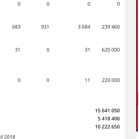
0
0
0
0
683
931
3 684
239 460
31
0
31
620 000
0
0
11
220 000
15 641 050
5 418 400
10 222 650
il 2018