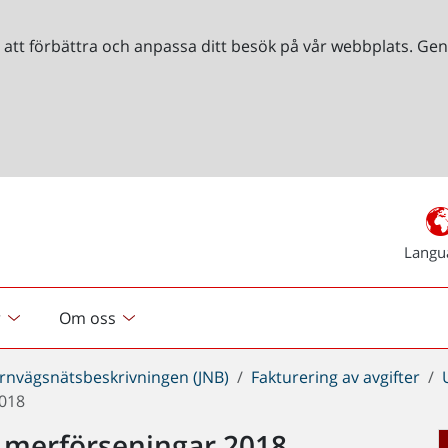
r att förbättra och anpassa ditt besök på vår webbplats. 
Langu
r
Om oss
ärnvägsnätsbeskrivningen (JNB)
Fakturering av avgifter
2018
er merförseningar 2018