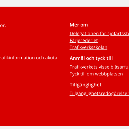
Mer om
or.
Delegationen för sjöfartss
Färjerederiet
Trafikverksskolan
trafikinformation och akuta
Anmäl och tyck till
Trafikverkets visselblåsarf
Tyck till om webbplatsen
Tillgänglighet
Tillgänglighetsredogörelse 