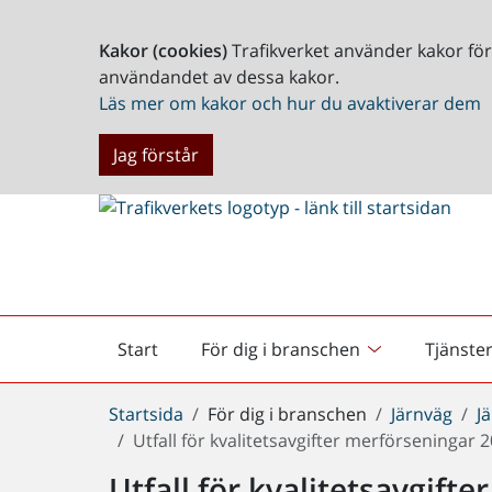
Kakor (cookies)
Trafikverket använder kakor fö
användandet av dessa kakor.
Läs mer om kakor och hur du avaktiverar dem
Jag förstår
Start
För dig i branschen
Tjänste
Startsida
Du
Startsida
För dig i branschen
Järnväg
J
är
Utfall för kvalitetsavgifter merförseningar 
här:
Utfall för kvalitetsavgift