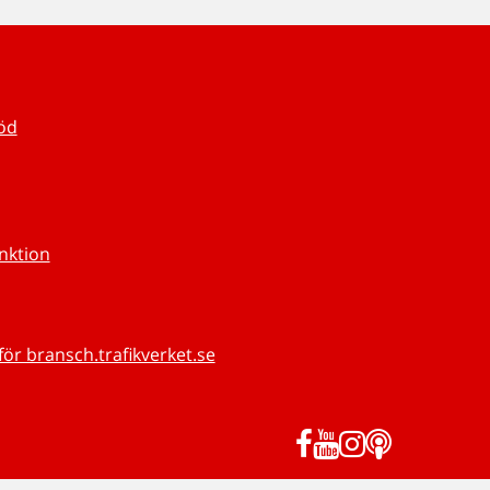
töd
unktion
för bransch.trafikverket.se
Facebook
YouTube
Instagram
Podd