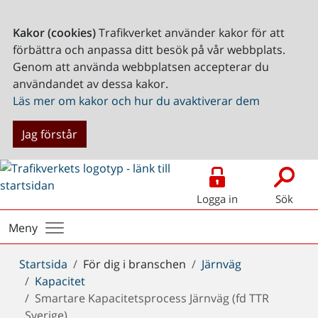
Kakor (cookies)
Trafikverket använder kakor för att
förbättra och anpassa ditt besök på vår webbplats.
Genom att använda webbplatsen accepterar du
användandet av dessa kakor.
Läs mer om kakor och hur du avaktiverar dem
Jag förstår
Logga in
Sök
Meny
Du
Startsida
För dig i branschen
Järnväg
är
Kapacitet
här:
Smartare Kapacitetsprocess Järnväg (fd TTR
Sverige)