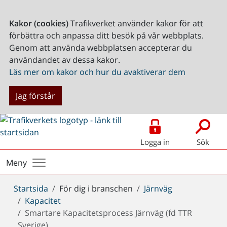
Kakor (cookies)
Trafikverket använder kakor för att
förbättra och anpassa ditt besök på vår webbplats.
Genom att använda webbplatsen accepterar du
användandet av dessa kakor.
Läs mer om kakor och hur du avaktiverar dem
Jag förstår
Logga in
Sök
Meny
Du
Startsida
För dig i branschen
Järnväg
är
Kapacitet
här:
Smartare Kapacitetsprocess Järnväg (fd TTR
Sverige)