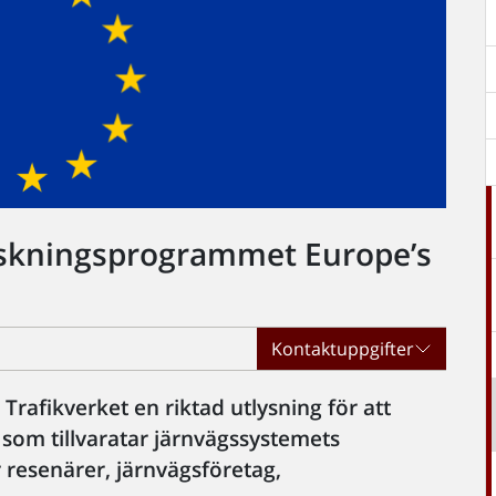
rskningsprogrammet Europe’s
Kontaktuppgifter
rafikverket en riktad utlysning för att
n som tillvaratar järnvägssystemets
ör resenärer, järnvägsföretag,