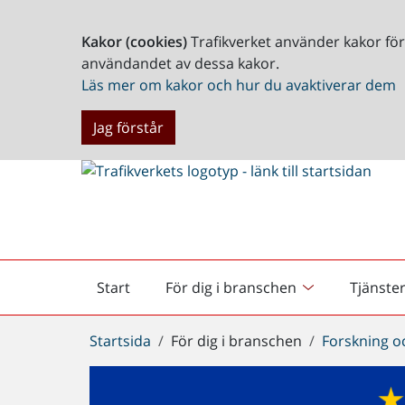
Kakor (cookies)
Trafikverket använder kakor fö
användandet av dessa kakor.
Läs mer om kakor och hur du avaktiverar dem
Jag förstår
Start
För dig i branschen
Tjänste
Startsida
Du
Startsida
För dig i branschen
Forskning o
är
här: