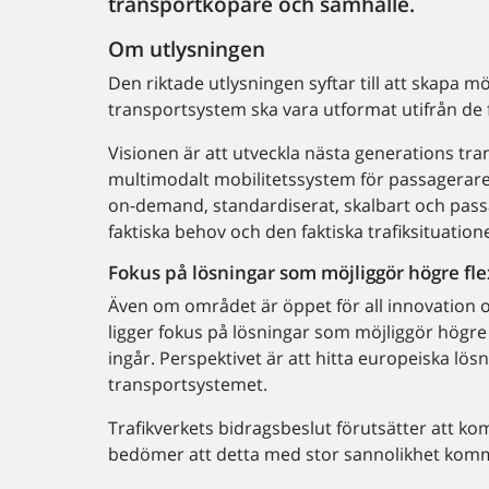
transportköpare och samhälle.
Om utlysningen
Den riktade utlysningen syftar till att skapa m
transportsystem ska vara utformat utifrån de 
Visionen är att utveckla nästa generations tr
multimodalt mobilitetssystem för passagerare
on-demand, standardiserat, skalbart och passar
faktiska behov och den faktiska trafiksituatione
Fokus på lösningar som möjliggör högre fl
Även om området är öppet för all innovation o
ligger fokus på lösningar som möjliggör högre 
ingår. Perspektivet är att hitta europeiska l
transportsystemet.
Trafikverkets bidragsbeslut förutsätter att k
bedömer att detta med stor sannolikhet komm