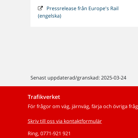
Pressrelease från Europe's Rail
(engelska)
Senast uppdaterad/granskad: 2025-03-24
Trafikverket
För frågor om väg, järnväg, färja och övriga fråg
Skriv till oss via kontaktformulär
Ring, 0771-921 921