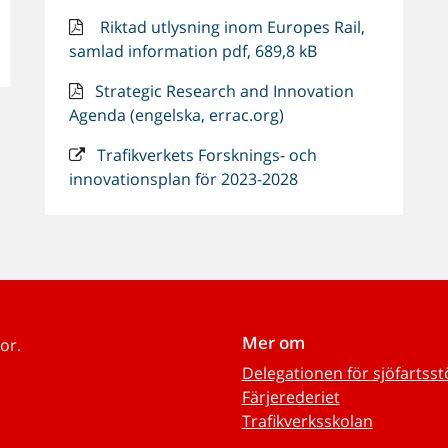
Riktad utlysning inom Europes Rail,
samlad information pdf, 689,8 kB
Strategic Research and Innovation
Agenda (engelska, errac.org)
Trafikverkets Forsknings- och
innovationsplan för 2023-2028
Mer om
or.
Delegationen för sjöfartss
Färjerederiet
Trafikverksskolan