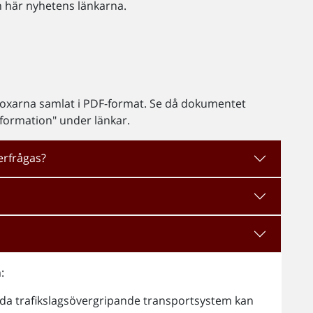
 här nyhetens länkarna.
 boxarna samlat i PDF-format. Se då dokumentet
nformation" under länkar.
erfrågas?
:
mtida trafikslagsövergripande transportsystem kan