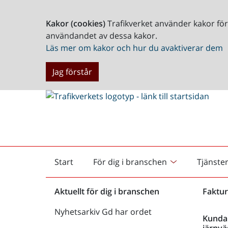
Kakor (cookies)
Trafikverket använder kakor fö
användandet av dessa kakor.
Läs mer om kakor och hur du avaktiverar dem
Jag förstår
Start
För dig i branschen
Tjänste
Startsida
Aktuellt för dig i branschen
Faktur
Nyhetsarkiv Gd har ordet
Kunda
järnvä