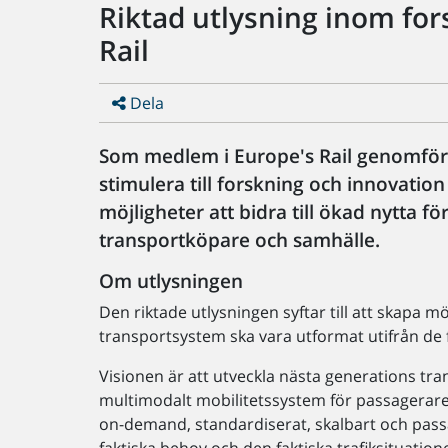
Riktad utlysning inom fo
Rail
Dela
Som medlem i Europe's Rail genomför T
stimulera till forskning och innovatio
möjligheter att bidra till ökad nytta f
transportköpare och samhälle.
Om utlysningen
Den riktade utlysningen syftar till att skapa m
transportsystem ska vara utformat utifrån de 
Visionen är att utveckla nästa generations tr
multimodalt mobilitetssystem för passagerare
on-demand, standardiserat, skalbart och passar
faktiska behov och den faktiska trafiksituatione