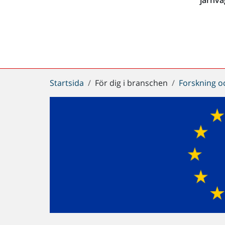
Du
Startsida
För dig i branschen
Forskning o
är
här: