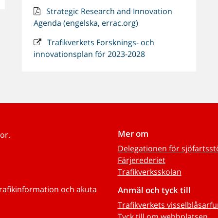
Strategic Research and Innovation
Agenda (engelska, errac.org)
Trafikverkets Forsknings- och
innovationsplan för 2023-2028
Mer om
or.
Delegationen för sjöfartss
Färjerederiet
Trafikverksskolan
trafikinformation och akuta
Anmäl och tyck till
Trafikverkets visselblåsarf
Tyck till om webbplatsen