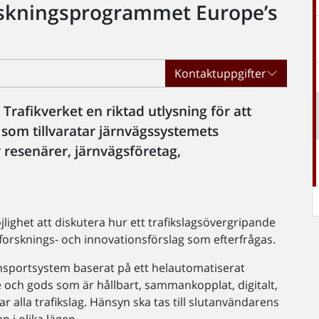
rskningsprogrammet Europe’s
Kontaktuppgifter
rafikverket en riktad utlysning för att
n som tillvaratar järnvägssystemets
ör resenärer, järnvägsföretag,
öjlighet att diskutera hur ett trafikslagsövergripande
forsknings- och innovationsförslag som efterfrågas.
ansportsystem baserat på ett helautomatiserat
 och gods som är hållbart, sammankopplat, digitalt,
 alla trafikslag. Hänsyn ska tas till slutanvändarens
n i olika lägen.