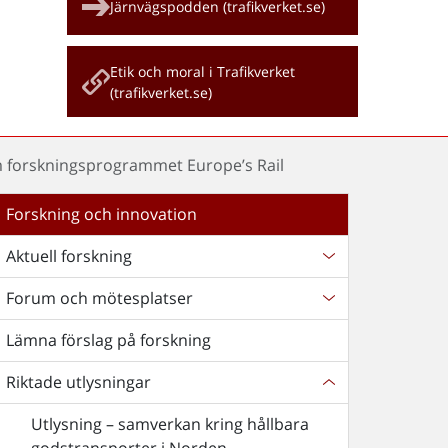
Järnvägspodden (trafikverket.se)
Etik och moral i Trafikverket
(trafikverket.se)
m forskningsprogrammet Europe’s Rail
Forskning och innovation
Aktuell forskning
Forum och mötesplatser
Lämna förslag på forskning
Riktade utlysningar
Utlysning – samverkan kring hållbara