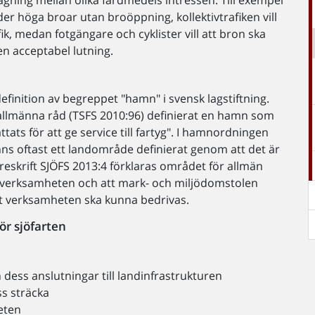
gning mellan olika färdmedels intressen. Till exempel
der höga broar utan broöppning, kollektivtrafiken vill
, medan fotgängare och cyklister vill att bron ska
en acceptabel lutning.
efinition av begreppet "hamn" i svensk lagstiftning.
h allmänna råd (TSFS 2010:96) definierat en hamn som
tats för att ge service till fartyg". I hamnordningen
s oftast ett landområde definierat genom att det är
öreskrift SJÖFS 2013:4 förklaras området för allmän
verksamheten och att mark- och miljödomstolen
tt verksamheten ska kunna bedrivas.
ör sjöfarten
dess anslutningar till landinfrastrukturen
ss sträcka
eten