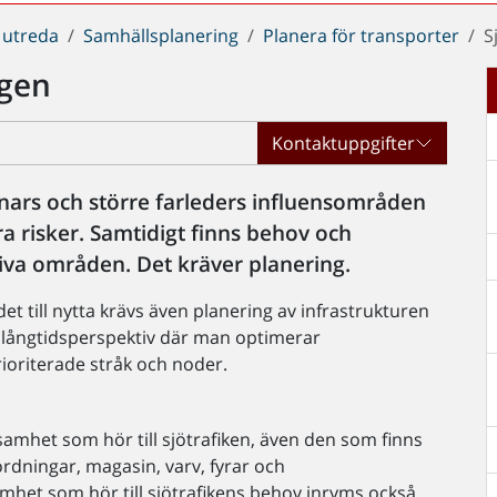
 utreda
Samhällsplanering
Planera för transporter
S
ngen
Kontaktuppgifter
nars och större farleders influensområden
a risker. Samtidigt finns behov och
iva områden. Det kräver planering.
t till nytta krävs även planering av infrastrukturen
 långtidsperspektiv där man optimerar
ioriterade stråk och noder.
samhet som hör till sjötrafiken, även den som finns
ordningar, magasin, varv, fyrar och
het som hör till sjötrafikens behov inryms också.