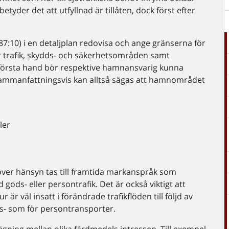
yder det att utfyllnad är tillåten, dock först efter
:10) i en detaljplan redovisa och ange gränserna för
r trafik, skydds- och säkerhetsområden samt
första hand bör respektive hamnansvarig kunna
ammanfattningsvis kan alltså sägas att hamnområdet
ler
höver hänsyn tas till framtida markanspråk som
s- eller persontrafik. Det är också viktigt att
 är väl insatt i förändrade trafikflöden till följd av
ds- som för persontransporter.