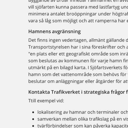
Byggande av broar innebär i allmänhet en avvä
vill sjöfarten kunna passera med lastfartyg un
minimera antalet broöppningar under högtrafik
vara så låg som möjligt och att ramperna har 
Hamnens avgränsning
Det finns ingen vedertagen, allmänt gällande d
Transportstyrelsen har i sina föreskrifter oc
"en plats eller ett geografiskt område som inrät
som beslutas av kommunen för varje hamn finn
utmärkt på en bilagd karta. I Sjöfartsverkets f
hamn som det vattenområde som behövs för 
beslutar om anläggningar eller åtgärder för a
Kontakta Trafikverket i strategiska frågor f
Ttill exempel vid:
lokalisering av hamnar och terminaler och 
samverkan mellan olika trafikslag på en vi
tvärförbindelser som kan påverka kapacit