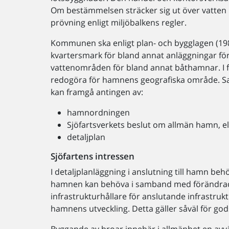
Om bestämmelsen sträcker sig ut över vatten bet
prövning enligt miljöbalkens regler.
Kommunen ska enligt plan- och bygglagen (1987
kvartersmark för bland annat anläggningar fö
vattenområden för bland annat båthamnar. I 
redogöra för hamnens geografiska område. S
kan framgå antingen av:
hamnordningen
Sjöfartsverkets beslut om allmän hamn, el
detaljplan
Sjöfartens intressen
I detaljplanläggning i anslutning till hamn be
hamnen kan behöva i samband med förändrad god
infrastrukturhållare för anslutande infrastruktur
hamnens utveckling. Detta gäller såväl för go