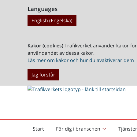
Languages
English (Engelska)
Kakor (cookies)
Trafikverket använder kakor fö
användandet av dessa kakor.
Läs mer om kakor och hur du avaktiverar dem
Jag förstår
Start
För dig i branschen
Tjänste
Startsida