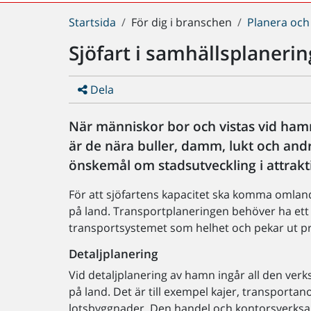
Du
Startsida
För dig i branschen
Planera och
är
Sjöfart i samhällsplaneri
här:
Dela
När människor bor och vistas vid ham
är de nära buller, damm, lukt och andr
önskemål om stadsutveckling i attrakt
För att sjöfartens kapacitet ska komma omlande
på land. Transportplaneringen behöver ha ett
transportsystemet som helhet och pekar ut pr
Detaljplanering
Vid detaljplanering av hamn ingår all den verk
på land. Det är till exempel kajer, transportan
lotsbyggnader. Den handel och kontorsverksam