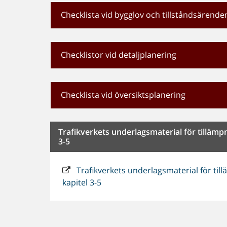
Checklista vid bygglov och tillståndsärende
Checklistor vid detaljplanering
Checklista vid översiktsplanering
Trafikverkets underlagsmaterial för tillämp
3-5
Trafikverkets underlagsmaterial för til
kapitel 3-5