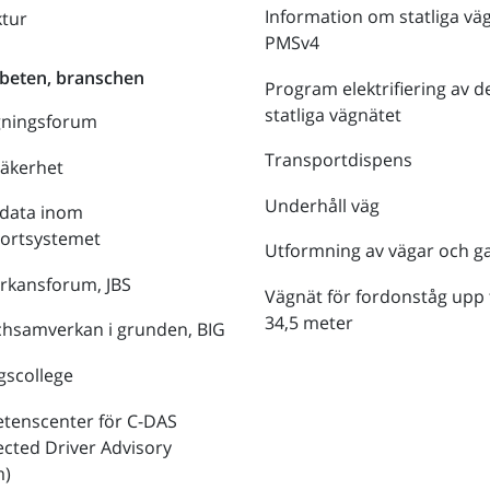
Information om statliga vä
ktur
PMSv4
beten, branschen
Program elektrifiering av d
statliga vägnätet
gningsforum
Transportdispens
säkerhet
Underhåll väg
data inom
portsystemet
Utformning av vägar och g
rkansforum, JBS
Vägnät för fordonståg upp t
34,5 meter
hsamverkan i grunden, BIG
gscollege
tenscenter för C-DAS
cted Driver Advisory
m)