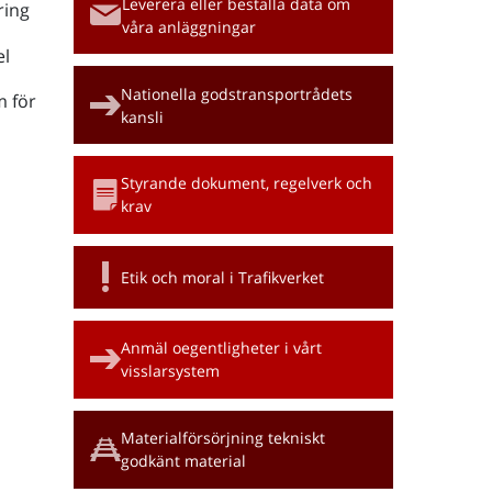
Leverera eller beställa data om
ring
våra anläggningar
l
Nationella godstransportrådets
m för
kansli
Styrande dokument, regelverk och
krav
Etik och moral i Trafikverket
Anmäl oegentligheter i vårt
visslarsystem
Materialförsörjning tekniskt
godkänt material