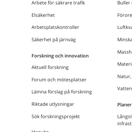
Arbete för säkrare trafik
Buller
Elsäkerhet
Föror
Arbetsplatskontroller
Luftkva
Säkerhet på järnväg
Minsk
Massh
Forskning och innovation
Materi
Aktuell forskning
Natur,
Forum och mötesplatser
Vatte
Lämna förslag på forskning
Riktade utlysningar
Planer
Sök forskningsprojekt
Långsi
infras