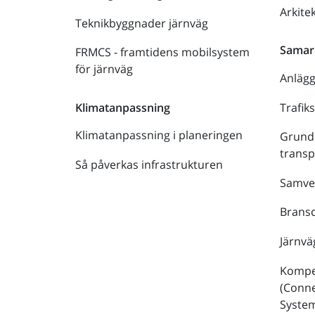
Arkite
Teknikbyggnader järnväg
Samar
FRMCS - framtidens mobilsystem
för järnväg
Anläg
Trafik
Klimatanpassning
Klimatanpassning i planeringen
Grund
trans
Så påverkas infrastrukturen
Samve
Bransc
Järnvä
Kompe
(Conne
Syste