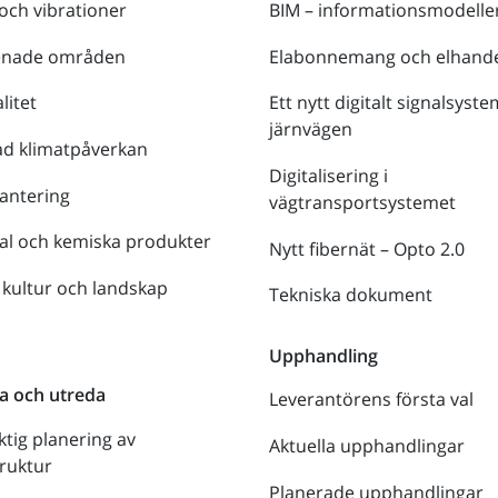
 och vibrationer
BIM – informationsmodelle
enade områden
Elabonnemang och elhande
litet
Ett nytt digitalt signalsyste
järnvägen
ad klimatpåverkan
Digitalisering i
antering
vägtransportsystemet
al och kemiska produkter
Nytt fibernät – Opto 2.0
 kultur och landskap
Tekniska dokument
n
Upphandling
a och utreda
Leverantörens första val
ktig planering av
Aktuella upphandlingar
truktur
Planerade upphandlingar