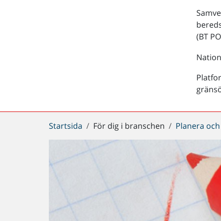
Samver
bered
(BT PO
Nation
Platfo
gräns
Du
Startsida
För dig i branschen
Planera och
är
här: