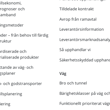
llsekonomi,
prognoser och
Tilldelade kontrakt
tsamband
Avrop från ramavtal
ringsmetoder
Leverantörsinformation
der – från behov till färdig
Leverantörsmarknadsanaly
truktur
Så upphandlar vi
ardiserade och
rialiserade produkter
Säkerhetsskyddad upphand
tande av väg- och
gsplaner
Väg
Bro och tunnel
- och godstransporter
Bärighetsklasser på väg oc
lsplanering
Funktionellt prioriterat väg
iering