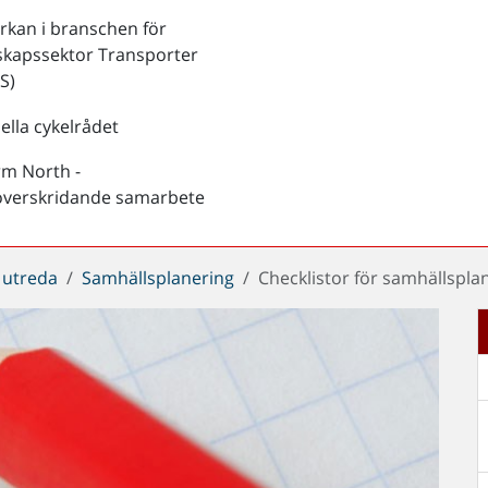
kan i branschen för
skapssektor Transporter
S)
ella cykelrådet
rm North -
överskridande samarbete
 utreda
Samhällsplanering
Checklistor för samhällspla