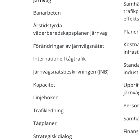
Järnväg
Samhä
trafik
Banarbeten
effek
Årstidstyrda
Plane
väderberedskapsplaner järnväg
Kostna
Förändringar av järnvägsnätet
infras
Internationell tågtrafik
Stand
Järnvägsnätsbeskrivningen (JNB)
indust
Kapacitet
Upprät
järnvä
Linjeboken
Person
Trafikledning
Samhäl
Tågplaner
Finans
Strategisk dialog