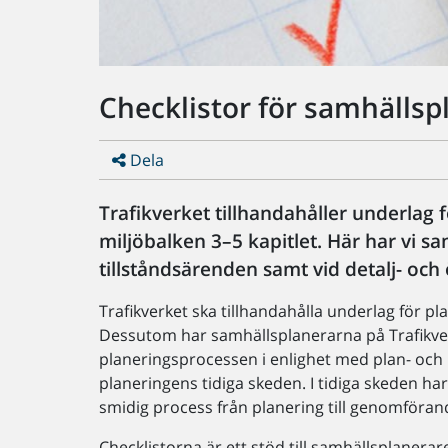
Checklistor för samhällsp
Dela
Trafikverket tillhandahåller underlag 
miljöbalken 3–5 kapitlet. Här har vi sa
tillståndsärenden samt vid detalj- och
Trafikverket ska tillhandahålla underlag för pl
Dessutom har samhällsplanerarna på Trafikverk
planeringsprocessen i enlighet med plan- och 
planeringens tidiga skeden. I tidiga skeden har
smidig process från planering till genomföran
Checklistorna är ett stöd till samhällsplanera