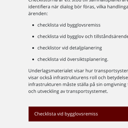
identifiera när dialog bör föras, vilka handlin
ärenden:
checklista vid bygglovsremiss
checklista vid bygglov och tillståndsärend
checklistor vid detaljplanering
checklista vid översiktsplanering.
Underlagsmaterialet visar hur transportsyst
visar också infrastrukturens roll och betydel
infrastrukturen måste ställa på sin omgivning fö
och utveckling av transportsystemet.
Checklista vid bygglovsremiss