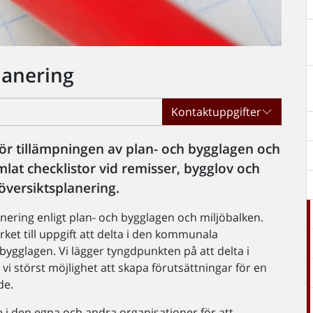
lanering
Kontaktuppgifter
för tillämpningen av plan- och bygglagen och
mlat checklistor vid remisser, bygglov och
 översiktsplanering.
anering enligt plan- och bygglagen och miljöbalken.
et till uppgift att delta i den kommunala
bygglagen. Vi lägger tyngdpunkten på att delta i
 vi störst möjlighet att skapa förutsättningar för en
de.
re i den egna och andra organisationer för att