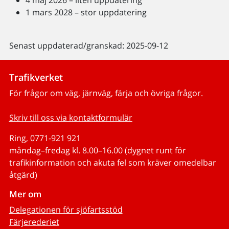
4 maj 2026 – liten uppdatering
1 mars 2028 – stor uppdatering
Senast uppdaterad/granskad: 2025-09-12
Trafikverket
För frågor om väg, järnväg, färja och övriga frågor.
Skriv till oss via kontaktformulär
Ring, 0771-921 921
måndag–fredag kl. 8.00–16.00 (dygnet runt för
trafikinformation och akuta fel som kräver omedelbar
åtgärd)
Mer om
Delegationen för sjöfartsstöd
Färjerederiet