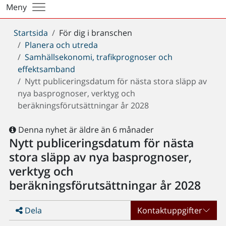
Meny
Du
Startsida
För dig i branschen
är
Planera och utreda
här:
Samhällsekonomi, trafikprognoser och
effektsamband
Nytt publiceringsdatum för nästa stora släpp av
nya basprognoser, verktyg och
beräkningsförutsättningar år 2028
Denna nyhet är äldre än 6 månader
Nytt publiceringsdatum för nästa
stora släpp av nya basprognoser,
verktyg och
beräkningsförutsättningar år 2028
Dela
Kontaktuppgifter